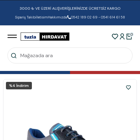
3000 ₺ VE ÜZERİ ALIŞVERİŞLERİNİZDE ÜCRETSİZ KARGO
Sipariş Takibi
İletisim
Hakkımızda
0542 189 02 69 - 0541 614 61 58
0
%
4
İndirim