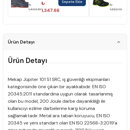
Sepete Ekle
Ayakkabı No:44
Çelik Burun
₺
₺
₺
₺
Siyah Kırmızı
No:38 Bx-0
1,403.81
1,362.10
1,347.66
1,3
Deri
Ürün Detayı
Ürün Detayı
Mekap Jüpiter 101 S1 SRC, iş güvenliği ekipmanları
kategorisinde öne çıkan bir ayakkabıdır. EN ISO
20345:2011 standardına uygun olarak tasarlanmış
olan bu model, 200 Joule darbe dayanıklılığı ile
kullanıcıyı ezilme darbelerine karşı koruma
sağlamaktadır. Metal ara taban koruyucu, EN ISO
20345 ve yeni standart olan EN ISO 22568-3:2019’a