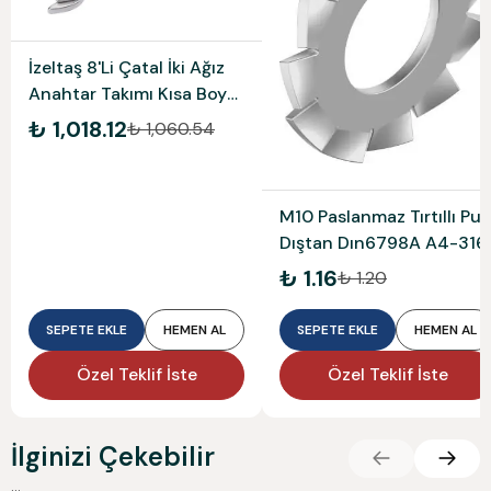
İzeltaş 8'Li Çatal İki Ağız
Anahtar Takımı Kısa Boy
0100002108
₺ 1,018.12
₺ 1,060.54
M10 Paslanmaz Tırtıllı Pul
Dıştan Dın6798A A4-316
₺ 1.16
₺ 1.20
SEPETE EKLE
HEMEN AL
SEPETE EKLE
HEMEN AL
Özel Teklif İste
Özel Teklif İste
İlginizi Çekebilir
...