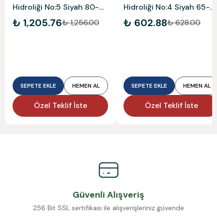
Hidroliği No:5 Siyah 80-
Hidroliği No:4 Siyah 65-
120 Kg
85 Kg
₺ 1,205.76
₺ 602.88
₺ 1,256.00
₺ 628.00
SEPETE EKLE
HEMEN AL
SEPETE EKLE
HEMEN AL
Özel Teklif İste
Özel Teklif İste
Güvenli Alışveriş
256 Bit SSL sertifikası ile alışverişleriniz güvende