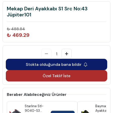
Mekap Deri Ayakkabı S1 Src No:43
Jüpiter101
₺ 488.84
₺ 469.29
Stokta olduğunda bana bildir
Özel Teklif İste
Beraber Alabileceğiniz Ürünler
Starline Stl-
Baymax
9040-S3
Ayakkabı S