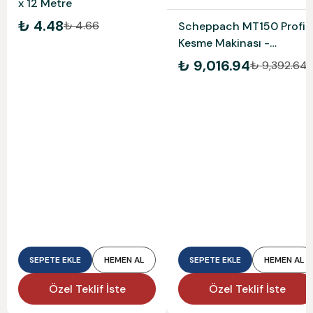
x 12 Metre
₺ 4.48
₺ 4.66
Scheppach MT150 Profil
Kesme Makinası -
5903703901
₺ 9,016.94
₺ 9,392.64
SEPETE EKLE
HEMEN AL
SEPETE EKLE
HEMEN AL
Özel Teklif İste
Özel Teklif İste