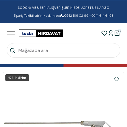
3000 ₺ VE ÜZERİ ALIŞVERİŞLERİNİZDE ÜCRETSİZ KARGO
Sipariş Takibi
İletisim
Hakkımızda
0542 189 02 69 - 0541 614 61 58
0
%
4
İndirim