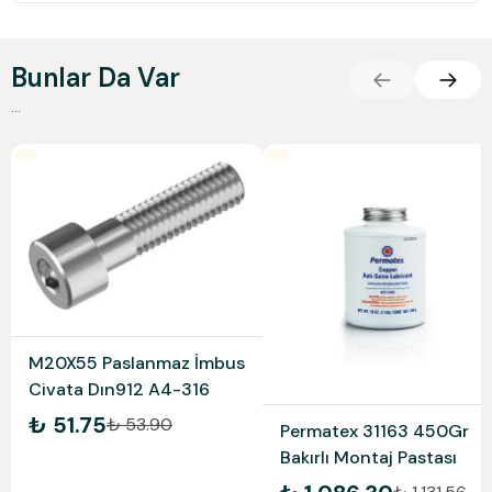
Bunlar Da Var
...
M20X55 Paslanmaz İmbus
Civata Dın912 A4-316
₺ 51.75
₺ 53.90
Permatex 31163 450Gr
Bakırlı Montaj Pastası