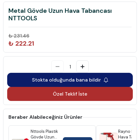
Metal Gövde Uzun Hava Tabancası
NTTOOLS
₺ 231.46
₺ 222.21
Stokta olduğunda bana bildir
Özel Teklif İste
Beraber Alabileceğiniz Ürünler
Nttools Plastik
Rayno Ryn1
Gövde Uzun
Hava Taba