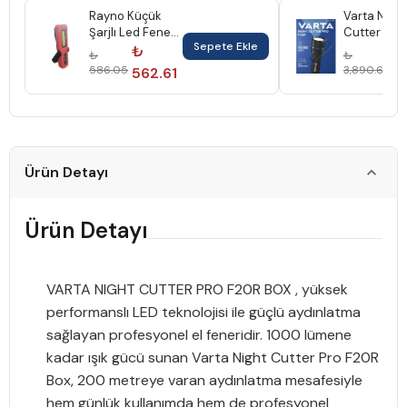
Rayno Küçük
Varta Nıght
Şarjlı Led Fener
Cutter Pro
Sepete Ekle
2200 Mah
El Feneri 1
₺
₺
₺
₺
Rynsf2200
Lümen
586.05
3,890.66
562.61
3,
Vrt189211011
Ürün Detayı
Ürün Detayı
VARTA NIGHT CUTTER PRO F20R BOX
, yüksek
performanslı LED teknolojisi ile güçlü aydınlatma
sağlayan profesyonel el feneridir. 1000 lümene
kadar ışık gücü sunan
Varta Night Cutter Pro F20R
Box
, 200 metreye varan aydınlatma mesafesiyle
hem günlük kullanımda hem de profesyonel