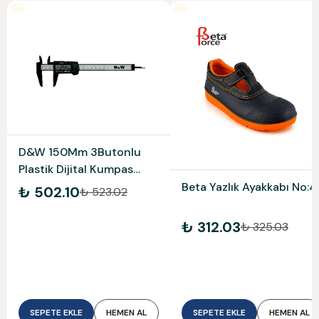
D&W 150Mm 3Butonlu
Plastik Dijital Kumpas
Dw1Pdk150
Beta Yazlık Ayakkabı No:4
₺ 502.10
₺ 523.02
₺ 312.03
₺ 325.03
SEPETE EKLE
HEMEN AL
SEPETE EKLE
HEMEN AL