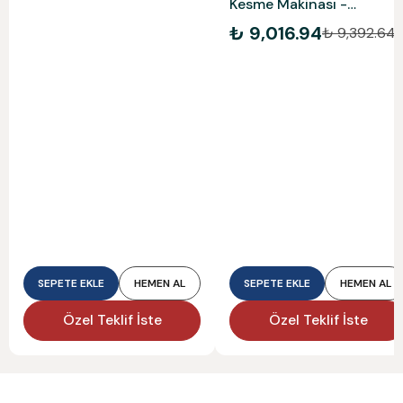
Kesme Makinası -
5903703901
₺ 9,016.94
₺ 9,392.64
SEPETE EKLE
HEMEN AL
SEPETE EKLE
HEMEN AL
Özel Teklif İste
Özel Teklif İste