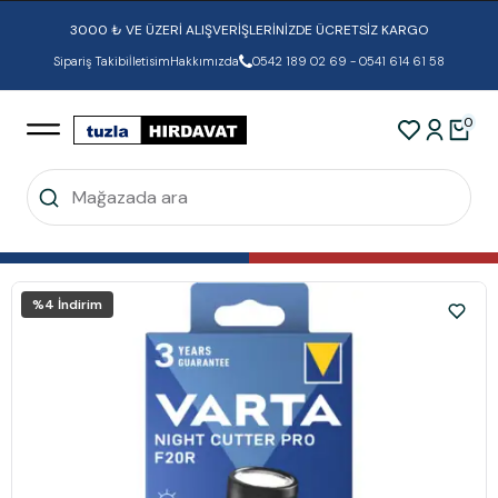
3000 ₺ VE ÜZERİ ALIŞVERİŞLERİNİZDE ÜCRETSİZ KARGO
Sipariş Takibi
İletisim
Hakkımızda
0542 189 02 69 - 0541 614 61 58
0
%
4
İndirim