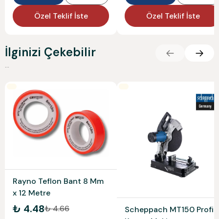
Özel Teklif İste
Özel Teklif İste
İlginizi Çekebilir
...
Rayno Teflon Bant 8 Mm
x 12 Metre
₺ 4.48
₺ 4.66
Scheppach MT150 Profil