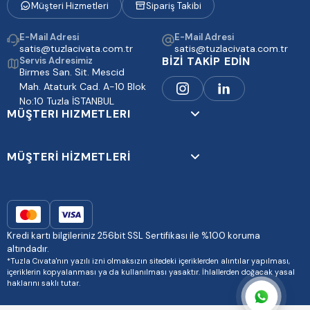
Müşteri Hizmetleri
Sipariş Takibi
E-Mail Adresi
E-Mail Adresi
satis@tuzlacivata.com.tr
satis@tuzlacivata.com.tr
BİZİ TAKİP EDİN
Servis Adresimiz
Birmes San. Sit. Mescid
Mah. Ataturk Cad. A-10 Blok
No:10 Tuzla İSTANBUL
MÜŞTERI HIZMETLERI
MÜŞTERİ HİZMETLERİ
Kredi kartı bilgileriniz 256bit SSL Sertifikası ile %100 koruma
altındadır.
*Tuzla Cıvata'nın yazılı izni olmaksızın sitedeki içeriklerden alıntılar yapılması,
içeriklerin kopyalanması ya da kullanılması yasaktır. İhlallerden doğacak yasal
haklarını saklı tutar.