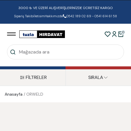
3000 ₺ VE ÜZERİ ALIŞVERİŞLERİNİZDE ÜCRETSİZ KARGO
Sipariş Takibi
İletisim
Hakkımızda
0542 189 02 69 - 0541 614 61 58
0
FİLTRELER
SIRALA
Anasayfa
/
ORWELD