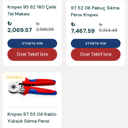
Knipex 95 62 160 Çelik
97 52 06 Pabuç Sıkma
Tel Makası
Pensı Knıpex
₺
₺
₺
₺
2,069.57
2,586.96
7,467.59
9,334.48
STOKTA YOK
STOKTA YOK
Özel Teklif İste
Özel Teklif İste
%
5
İndirim
Knıpex 97 55 04 Kablo
Yüksük Sıkma Pensi