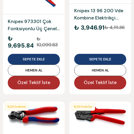
Knipex 13 96 200 Vde
Kombine Elektrikçi
Knipex 973301 Çok
Pensesi Kablo Sıyırıcılı
₺ 3,946.91
₺ 4,111.36
Fonksiyonlu Üç Çeneli
Yaylı
Pabuç ve Yüksük
₺
₺
Sıkma Pensesi
9,695.84
10,099.83
SEPETE EKLE
SEPETE EKLE
HEMEN AL
HEMEN AL
Özel Teklif İste
Özel Teklif İste
%
20
İndirim
%
20
İndirim