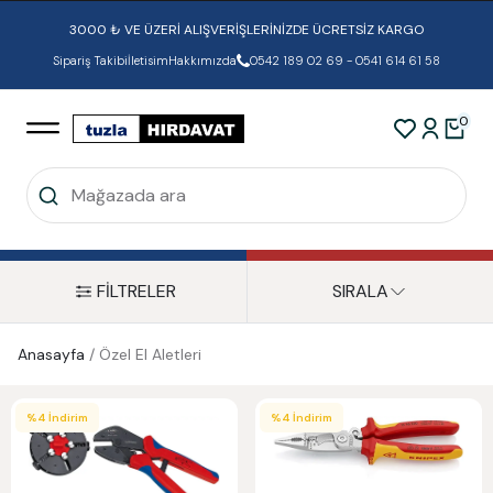
3000 ₺ VE ÜZERİ ALIŞVERİŞLERİNİZDE ÜCRETSİZ KARGO
Sipariş Takibi
İletisim
Hakkımızda
0542 189 02 69 - 0541 614 61 58
0
FİLTRELER
SIRALA
Anasayfa
/
Özel El Aletleri
%
4
İndirim
%
4
İndirim