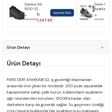
Starline Stl-
Demir Süet
9010-S2
Ayakkabı S
Sepete Ekle
Ayakkabı No:45
Çelik Burun
₺
₺
₺
₺
Siyah Mavi Deri
No:40 1217
1,403.80
427.52
1,347.65
410
Starlın
Ürün Detayı
Ürün Detayı
PARS DERİ AYAKKABI S2, iş güvenliği ekipmanları
arasında öne çıkan bir modeldir. 200 joule dayanıklılık
kapasitesine sahip çelik burun, kullanıcıların ayaklarını
ağır nesnelerden korurken, 1500N’a kadar olan
darbelere karşı da güvenlik sağlar. Su geçirmez özelliği,
zorlu hava koşullarında bile ayakların kuru kalmasını