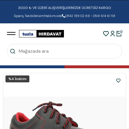
3000 ₺ VE ÜZERİ ALIŞVERİŞLERİNİZDE ÜCRETSİZ KARGO
Sipariş Takibi
İletisim
Hakkımızda
0542 189 02 69 - 0541 614 61 58
0
%
4
İndirim