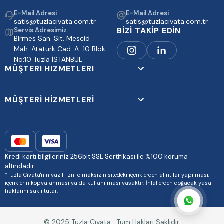
E-Mail Adresi
E-Mail Adresi
satis@tuzlacivata.com.tr
satis@tuzlacivata.com.tr
BİZİ TAKİP EDİN
Servis Adresimiz
Birmes San. Sit. Mescid
Mah. Ataturk Cad. A-10 Blok
No:10 Tuzla İSTANBUL
MÜŞTERI HIZMETLERI
MÜŞTERİ HİZMETLERİ
Kredi kartı bilgileriniz 256bit SSL Sertifikası ile %100 koruma
altındadır.
*Tuzla Cıvata'nın yazılı izni olmaksızın sitedeki içeriklerden alıntılar yapılması,
içeriklerin kopyalanması ya da kullanılması yasaktır. İhlallerden doğacak yasal
haklarını saklı tutar.
© 2025 Tuzla Civata . Tüm Hakları Saklıdır.