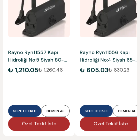
Rayno Ryn11557 Kapı
Rayno Ryn11556 Kapı
Hidroliği No:5 Siyah 80-
Hidroliği No:4 Siyah 65-
120 Kg
85 Kg
₺ 1,210.05
₺ 605.03
₺ 1,260.46
₺ 630.23
SEPETE EKLE
HEMEN AL
SEPETE EKLE
HEMEN AL
Özel Teklif İste
Özel Teklif İste