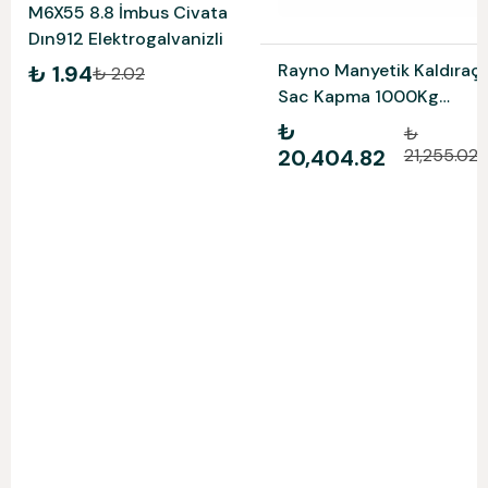
M6X55 8.8 İmbus Civata
Dın912 Elektrogalvanizli
Rayno Manyetik Kaldıraç
₺ 1.94
₺ 2.02
Sac Kapma 1000Kg
Ryn11254
₺
₺
20,404.82
21,255.02