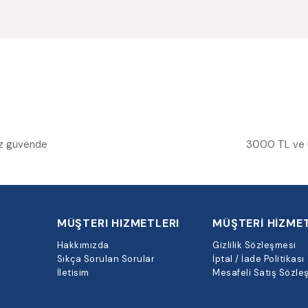
niz güvende
3000 TL ve üz
MÜŞTERI HIZMETLERI
MÜŞTERİ HİZMET
Hakkımızda
Gizlilik Sözleşmesi
Sıkça Sorulan Sorular
İptal / İade Politikası
İletisim
Mesafeli Satış Sözle