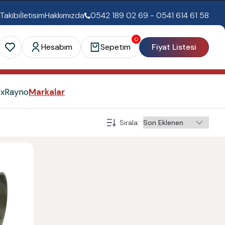
 Takibi
İletisim
Hakkımızda
0542 189 02 69 - 0541 614 61 58
0
Hesabım
Sepetim
Fiyat Listesi
ex
Rayno
Markalar
Sırala
: