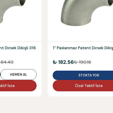
t Dirsek Dikişli 316
1" Paslanmaz Patent Dirsek Dikiş
₺ 182.56
484.40
₺ 190.16
HEMEN AL
STOKTA YOK
klif İste
Özel Teklif İste