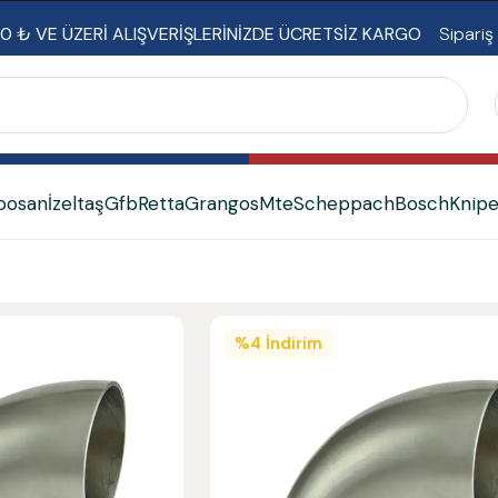
0 ₺ VE ÜZERİ ALIŞVERİŞLERİNİZDE ÜCRETSİZ KARGO
Sipariş
bosan
İzeltaş
Gfb
Retta
Grangos
Mte
Scheppach
Bosch
Knip
%
4
İndirim