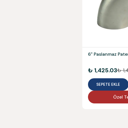
6" Paslanmaz Paten
₺ 1,425.03
₺ 1,
SEPETE EKLE
Özel Te