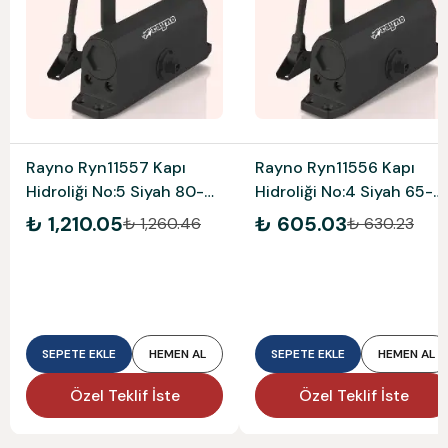
Rayno Ryn11557 Kapı
Rayno Ryn11556 Kapı
Hidroliği No:5 Siyah 80-
Hidroliği No:4 Siyah 65-
120 Kg
85 Kg
₺ 1,210.05
₺ 605.03
₺ 1,260.46
₺ 630.23
SEPETE EKLE
HEMEN AL
SEPETE EKLE
HEMEN AL
Özel Teklif İste
Özel Teklif İste