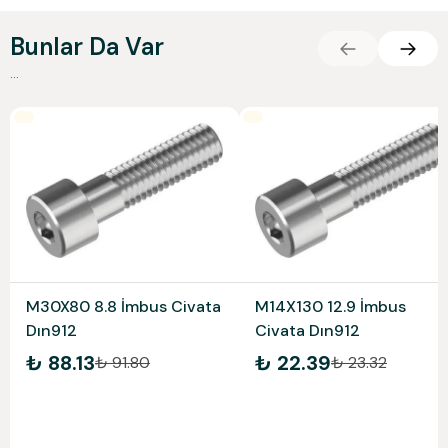
Bunlar Da Var
...
M30X80 8.8 İmbus Civata
M14X130 12.9 İmbus
Dın912
Civata Dın912
₺ 88.13
₺ 22.39
₺ 91.80
₺ 23.32