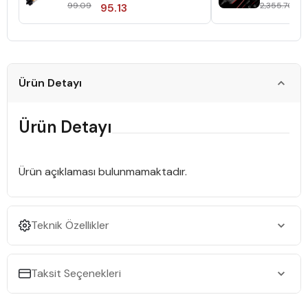
Cihazı
99.09
2,355.70
95.13
2,
Ürün Detayı
Ürün Detayı
Ürün açıklaması bulunmamaktadır.
Teknik Özellikler
Taksit Seçenekleri