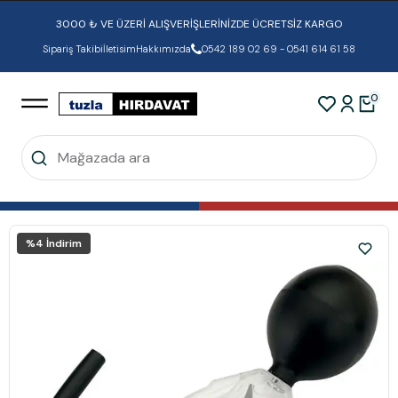
3000 ₺ VE ÜZERİ ALIŞVERİŞLERİNİZDE ÜCRETSİZ KARGO
Sipariş Takibi
İletisim
Hakkımızda
0542 189 02 69 - 0541 614 61 58
0
%
4
İndirim