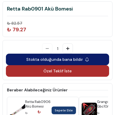
Retta Rab0901 Akü Bomesi
₺ 82.57
₺ 79.27
Stokta olduğunda bana bildir
Özel Teklif İste
Beraber Alabileceğiniz Ürünler
Retta Rab0906
Grangos
Akü Bomesi
Gbc10A 6V
Sepete Ekle
10Ah Akü Ş
₺
₺
₺
₺