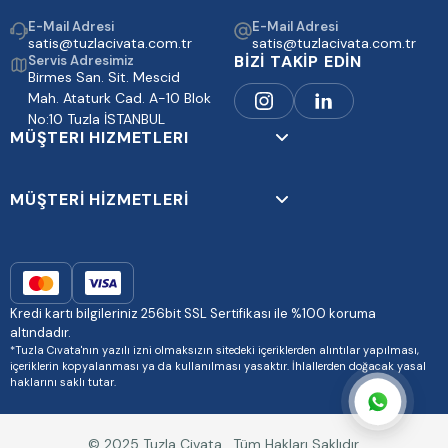
E-Mail Adresi
E-Mail Adresi
satis@tuzlacivata.com.tr
satis@tuzlacivata.com.tr
BİZİ TAKİP EDİN
Servis Adresimiz
Birmes San. Sit. Mescid
Mah. Ataturk Cad. A-10 Blok
No:10 Tuzla İSTANBUL
MÜŞTERI HIZMETLERI
MÜŞTERİ HİZMETLERİ
Kredi kartı bilgileriniz 256bit SSL Sertifikası ile %100 koruma
altındadır.
*Tuzla Cıvata'nın yazılı izni olmaksızın sitedeki içeriklerden alıntılar yapılması,
içeriklerin kopyalanması ya da kullanılması yasaktır. İhlallerden doğacak yasal
haklarını saklı tutar.
© 2025 Tuzla Civata . Tüm Hakları Saklıdır.