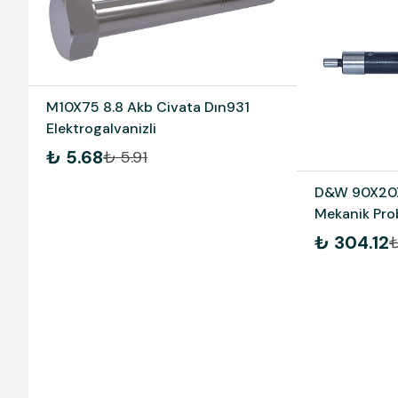
M10X75 8.8 Akb Civata Dın931
Elektrogalvanizli
₺ 5.68
₺ 5.91
D&W 90X20X
Mekanik Pr
₺ 304.12
₺