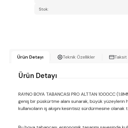
Stok:
Ürün Detayı
Teknik Özellikler
Taksit
Ürün Detayı
RAYNO BOYA TABANCASI PRO ALTTAN 1000CC (1.8MM) RYN
geniş bir püskürtme alanı sunarak, büyük yüzeylerin hız
kullanıcıların iş akışını kesintisiz sürdürmesine olanak t
Bu boya tabancası, ergonomik tasarımı sayesinde kullanı