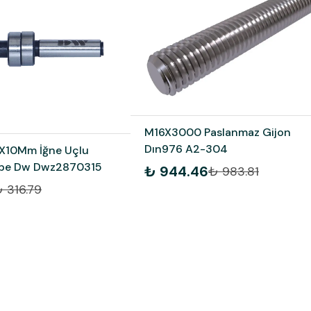
M16X3000 Paslanmaz Gijon
Dın976 A2-304
10Mm İğne Uçlu
obe Dw Dwz2870315
₺ 944.46
₺ 983.81
 316.79