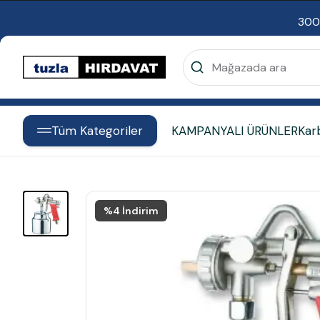
300
Tüm Kategoriler
KAMPANYALI ÜRÜNLER
Kar
%
4
İndirim