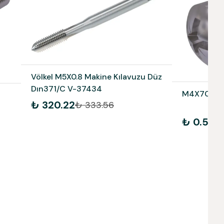
Völkel M5X0.8 Makine Kılavuzu Düz
Dın371/C V-37434
M4X70 Ysb
₺ 320.22
₺ 333.56
₺ 0.52
₺ 