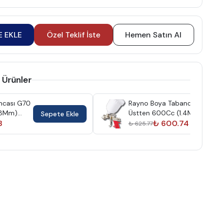
E EKLE
Özel Teklif İste
Hemen Satın Al
 Ürünler
ncası G70
Rayno Boya Tabancası E70
.8Mm)
Üstten 600Cc (1.4Mm)
Sepete Ekle
8
Ryn10607
₺ 600.74
₺ 625.77