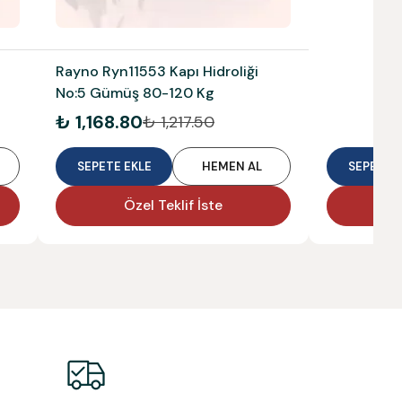
Rayno Ryn11553 Kapı Hidroliği
No:5 Gümüş 80-120 Kg
₺ 1,168.80
₺ 1,217.50
SEPETE EKLE
HEMEN AL
SEPETE E
Özel Teklif İste
Ö