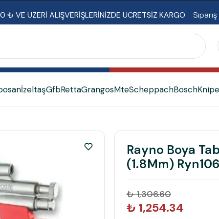
0 ₺ VE ÜZERİ ALIŞVERİŞLERİNİZDE ÜCRETSİZ KARGO
Sipariş
bosan
İzeltaş
Gfb
Retta
Grangos
Mte
Scheppach
Bosch
Knip
Rayno Boya Tab
(1.8Mm) Ryn106
₺ 1,306.60
₺ 1,254.34