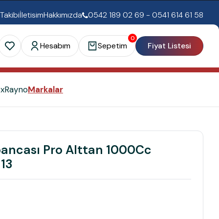
 Takibi
İletisim
Hakkımızda
0542 189 02 69 - 0541 614 61 58
0
Hesabım
Sepetim
Fiyat Listesi
ex
Rayno
Markalar
ancası Pro Alttan 1000Cc
13