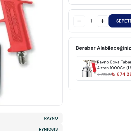
SEPET
Beraber Alabileceğiniz
Rayno Boya Taba
Alttan 1000Cc (1
Ryn10609
₺ 674.2
₺ 702.37
RAYNO
RYN10613