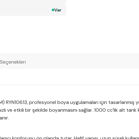
Var
 Seçenekleri
10613, profesyonel boya uygulamaları için tasarlanmış yüks
lı ve etkili bir şekilde boyanmasını sağlar. 1000 cc’lik alt tank
anır.
cı konforunu ön planda tutar. Hafif yapısı, uzun süreli kullanıml