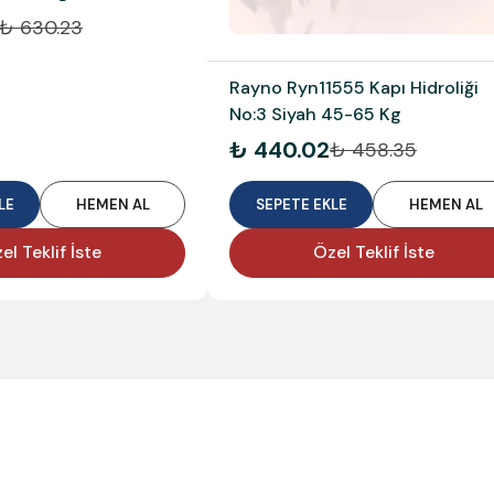
₺ 630.23
Rayno Ryn11555 Kapı Hidroliği
No:3 Siyah 45-65 Kg
₺ 440.02
₺ 458.35
LE
HEMEN AL
SEPETE EKLE
HEMEN AL
el Teklif İste
Özel Teklif İste