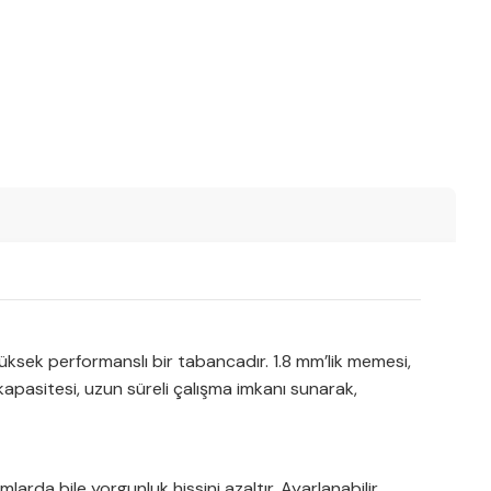
ek performanslı bir tabancadır. 1.8 mm’lik memesi,
 kapasitesi, uzun süreli çalışma imkanı sunarak,
arda bile yorgunluk hissini azaltır. Ayarlanabilir