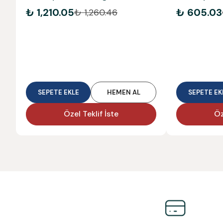
₺ 1,210.05
₺ 605.03
₺ 1,260.46
SEPETE EKLE
HEMEN AL
SEPETE EK
Özel Teklif İste
Öz