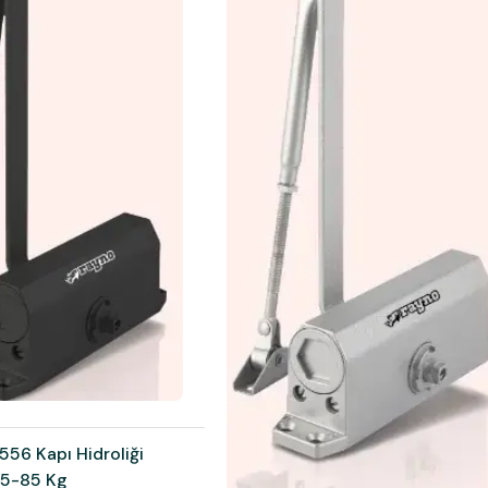
56 Kapı Hidroliği
65-85 Kg