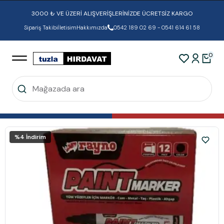
3000 ₺ VE ÜZERİ ALIŞVERİŞLERİNİZDE ÜCRETSİZ KARGO
Sipariş Takibi
İletisim
Hakkımızda
0542 189 02 69 - 0541 614 61 58
0
%
4
İndirim