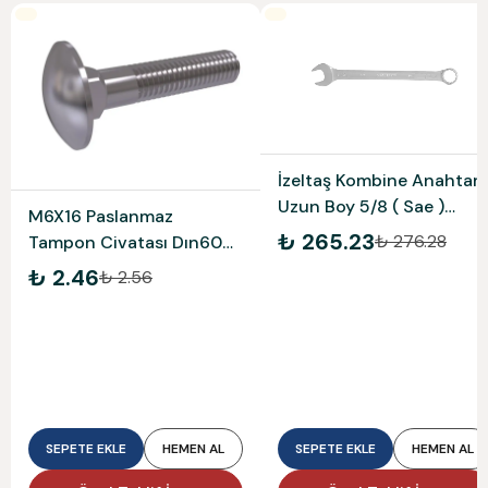
İzeltaş Kombine Anahtar
Uzun Boy 5/8 ( Sae )
M6X16 Paslanmaz
0331020016
₺ 265.23
₺ 276.28
Tampon Civatası Dın603
A2-304
₺ 2.46
₺ 2.56
SEPETE EKLE
HEMEN AL
SEPETE EKLE
HEMEN AL