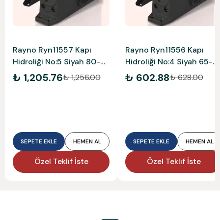
Rayno Ryn11557 Kapı
Rayno Ryn11556 Kapı
Hidroliği No:5 Siyah 80-
Hidroliği No:4 Siyah 65-
120 Kg
85 Kg
₺ 1,205.76
₺ 602.88
₺ 1,256.00
₺ 628.00
SEPETE EKLE
HEMEN AL
SEPETE EKLE
HEMEN AL
Özel Teklif İste
Özel Teklif İste