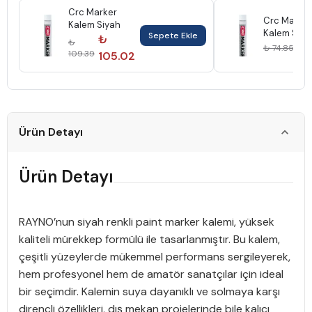
Crc Marker
Crc Marker
Kalem Siyah
Kalem Sarı
Sepete Ekle
₺
₺
₺ 7
₺ 74.85
109.39
105.02
Ürün Detayı
Ürün Detayı
RAYNO’nun siyah renkli paint marker kalemi, yüksek
kaliteli mürekkep formülü ile tasarlanmıştır. Bu kalem,
çeşitli yüzeylerde mükemmel performans sergileyerek,
hem profesyonel hem de amatör sanatçılar için ideal
bir seçimdir. Kalemin suya dayanıklı ve solmaya karşı
dirençli özellikleri, dış mekan projelerinde bile kalıcı