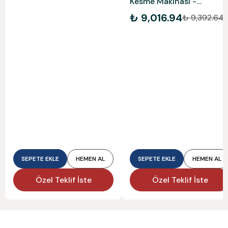
Kesme Makinası -
5903703901
₺ 9,016.94
₺ 9,392.64
SEPETE EKLE
HEMEN AL
SEPETE EKLE
HEMEN AL
Özel Teklif İste
Özel Teklif İste