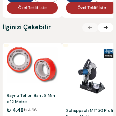
Özel Teklif İste
Özel Teklif İste
İlginizi Çekebilir
...
Rayno Teflon Bant 8 Mm
x 12 Metre
₺ 4.48
₺ 4.66
Scheppach MT150 Profil