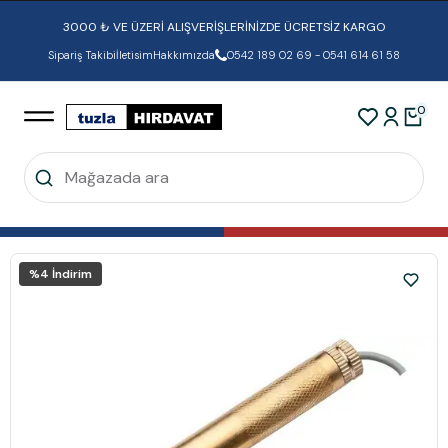
3000 ₺ VE ÜZERİ ALIŞVERİŞLERİNİZDE ÜCRETSİZ KARGO
Sipariş Takibi
İletisim
Hakkımızda
0542 189 02 69 - 0541 614 61 58
0
%
4
İndirim