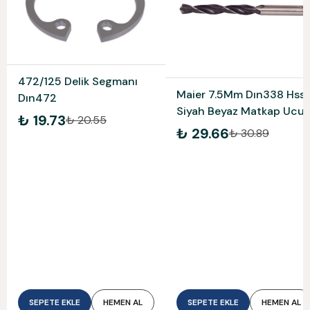
472/125 Delik Segmanı
Maier 7.5Mm Dın338 Hss
Dın472
Siyah Beyaz Matkap Ucu
₺ 19.73
₺ 20.55
Mam338075
₺ 29.66
₺ 30.89
SEPETE EKLE
HEMEN AL
SEPETE EKLE
HEMEN AL