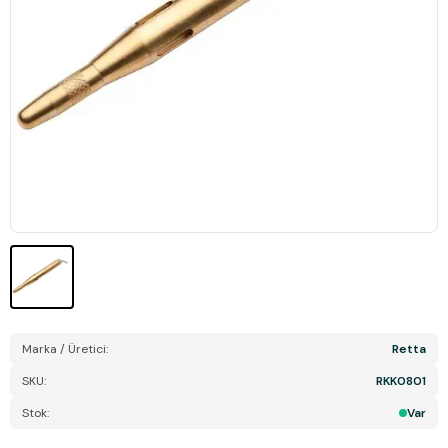
Marka / Üretici:
Retta
SKU:
RKK0801
Stok:
Var