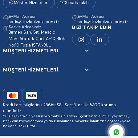
Müşteri Hizmetleri
Sipariş Takibi
E-Mail Adresi
E-Mail Adresi
satis@tuzlacivata.com.tr
satis@tuzlacivata.com.tr
BİZİ TAKİP EDİN
Servis Adresimiz
Birmes San. Sit. Mescid
Mah. Ataturk Cad. A-10 Blok
No:10 Tuzla İSTANBUL
MÜŞTERI HIZMETLERI
MÜŞTERİ HİZMETLERİ
Kredi kartı bilgileriniz 256bit SSL Sertifikası ile %100 koruma
altındadır.
*Tuzla Cıvata'nın yazılı izni olmaksızın sitedeki içeriklerden alıntılar yapılması,
içeriklerin kopyalanması ya da kullanılması yasaktır. İhlallerden doğacak yasal
haklarını saklı tutar.