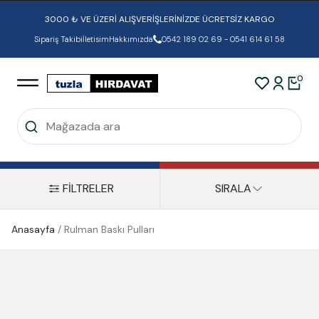
3000 ₺ VE ÜZERİ ALIŞVERİŞLERİNİZDE ÜCRETSİZ KARGO
Sipariş Takibi
İletisim
Hakkımızda
0542 189 02 69 - 0541 614 61 58
0
FİLTRELER
SIRALA
Anasayfa
/
Rulman Baskı Pulları