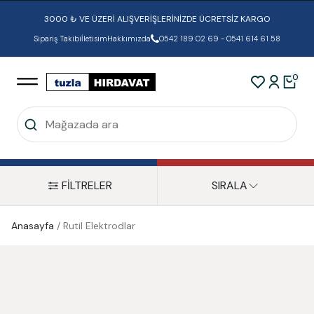
3000 ₺ VE ÜZERİ ALIŞVERİŞLERİNİZDE ÜCRETSİZ KARGO
Sipariş Takibi
İletisim
Hakkımızda
0542 189 02 69 - 0541 614 61 58
0
FİLTRELER
SIRALA
Anasayfa
/
Rutil Elektrodlar