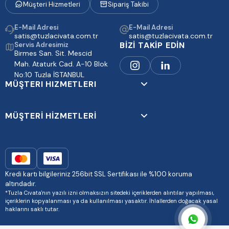
Müşteri Hizmetleri
Sipariş Takibi
E-Mail Adresi
E-Mail Adresi
satis@tuzlacivata.com.tr
satis@tuzlacivata.com.tr
BİZİ TAKİP EDİN
Servis Adresimiz
Birmes San. Sit. Mescid
Mah. Ataturk Cad. A-10 Blok
No:10 Tuzla İSTANBUL
MÜŞTERI HIZMETLERI
MÜŞTERİ HİZMETLERİ
Kredi kartı bilgileriniz 256bit SSL Sertifikası ile %100 koruma
altındadır.
*Tuzla Cıvata'nın yazılı izni olmaksızın sitedeki içeriklerden alıntılar yapılması,
içeriklerin kopyalanması ya da kullanılması yasaktır. İhlallerden doğacak yasal
haklarını saklı tutar.