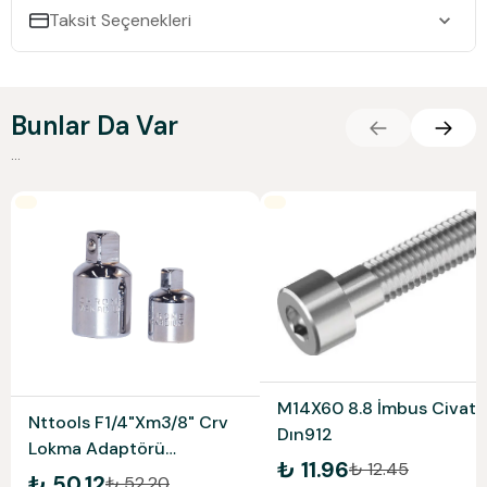
Taksit Seçenekleri
Bunlar Da Var
...
M14X60 8.8 İmbus Civata
Nttools F1/4"Xm3/8" Crv
Dın912
Lokma Adaptörü
₺ 11.96
₺ 12.45
Ncla1438
₺ 50.12
₺ 52.20