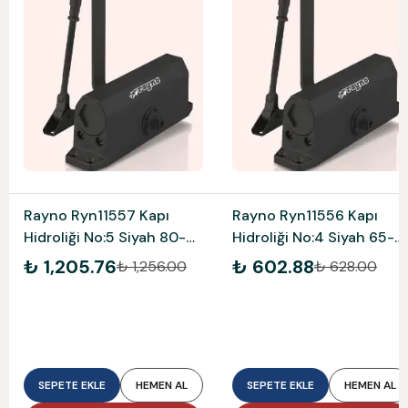
Rayno Ryn11557 Kapı
Rayno Ryn11556 Kapı
Hidroliği No:5 Siyah 80-
Hidroliği No:4 Siyah 65-
120 Kg
85 Kg
₺ 1,205.76
₺ 602.88
₺ 1,256.00
₺ 628.00
SEPETE EKLE
HEMEN AL
SEPETE EKLE
HEMEN AL