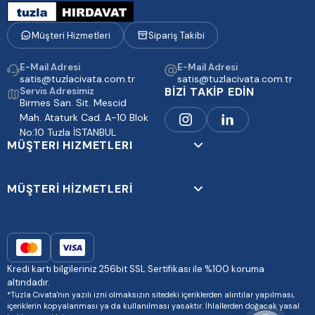
Müşteri Hizmetleri
Sipariş Takibi
E-Mail Adresi
E-Mail Adresi
satis@tuzlacivata.com.tr
satis@tuzlacivata.com.tr
BİZİ TAKİP EDİN
Servis Adresimiz
Birmes San. Sit. Mescid
Mah. Ataturk Cad. A-10 Blok
No:10 Tuzla İSTANBUL
MÜŞTERI HIZMETLERI
MÜŞTERİ HİZMETLERİ
Kredi kartı bilgileriniz 256bit SSL Sertifikası ile %100 koruma
altındadır.
*Tuzla Cıvata'nın yazılı izni olmaksızın sitedeki içeriklerden alıntılar yapılması,
içeriklerin kopyalanması ya da kullanılması yasaktır. İhlallerden doğacak yasal