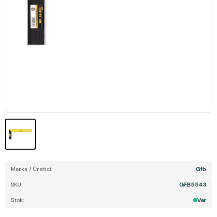
Marka / Üretici:
Gfb
SKU:
GFB5543
Stok:
Var