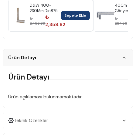
D&W 400-
40Cm Kayn
230Mm Dın875
Gönyesi
Sepete Ekle
Şapkalı Gönye
Alüminyum
₺
₺
₺
₺
Dw7Gds40023
2,456.89
284.56
2,358.62
27
Ürün Detayı
Ürün Detayı
Ürün açıklaması bulunmamaktadır.
Teknik Özellikler