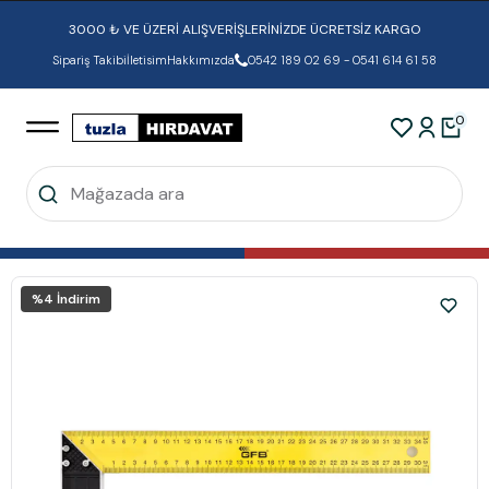
3000 ₺ VE ÜZERİ ALIŞVERİŞLERİNİZDE ÜCRETSİZ KARGO
Sipariş Takibi
İletisim
Hakkımızda
0542 189 02 69 - 0541 614 61 58
0
%
4
İndirim