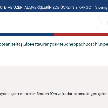
0 ₺ VE ÜZERİ ALIŞVERİŞLERİNİZDE ÜCRETSİZ KARGO
Sipariş
bosan
İzeltaş
Gfb
Retta
Grangos
Mte
Scheppach
Bosch
Knip
yonel şerit metreler. 3m'den 10m'ye kadar otomatik geri çekmeli