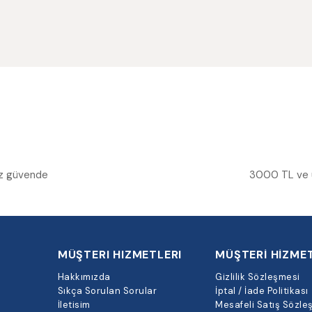
niz güvende
3000 TL ve üz
MÜŞTERI HIZMETLERI
MÜŞTERİ HİZMET
Hakkımızda
Gizlilik Sözleşmesi
Sıkça Sorulan Sorular
İptal / İade Politikası
İletisim
Mesafeli Satış Sözle