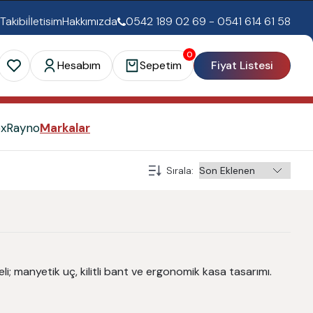
 Takibi
İletisim
Hakkımızda
0542 189 02 69 - 0541 614 61 58
0
Hesabım
Sepetim
Fiyat Listesi
ex
Rayno
Markalar
Sırala
:
; manyetik uç, kilitli bant ve ergonomik kasa tasarımı.