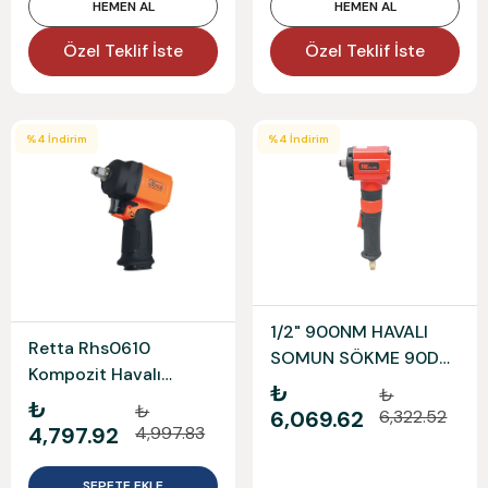
HEMEN AL
HEMEN AL
Özel Teklif İste
Özel Teklif İste
%
4
İndirim
%
4
İndirim
1/2" 900NM HAVALI
Retta Rhs0610
SOMUN SÖKME 90D
Kompozit Havalı
DİK NTTOOLS
₺
₺
Somun Sıkma 1/2
₺
₺
6,069.62
6,322.52
4,797.92
4,997.83
SEPETE EKLE