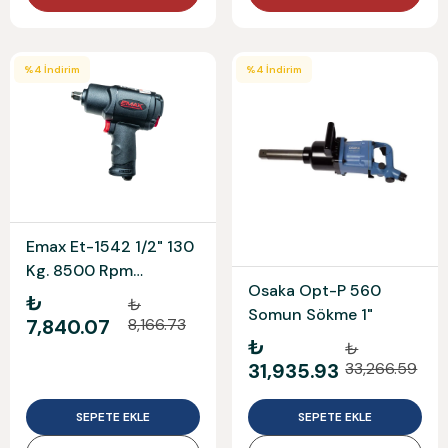
%
4
İndirim
%
4
İndirim
Emax Et-1542 1/2" 130
Kg. 8500 Rpm
Osaka Opt-P 560
Kompozit Havalı
₺
₺
Somun Sökme 1"
Somun Sökme
7,840.07
8,166.73
₺
₺
31,935.93
33,266.59
SEPETE EKLE
SEPETE EKLE