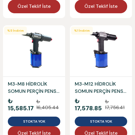
Özel Teklif İste
Özel Teklif İste
%
5
İndirim
%
1
İndirim
M3-M8 HİDROLİK
M3-M12 HİDROLİK
SOMUN PERÇİN PENSİ
SOMUN PERÇİN PENSİ
YAMA
YAMA
₺
₺
₺
₺
15,585.17
16,405.44
17,578.85
17,756.41
STOKTA YOK
STOKTA YOK
Özel Teklif İste
Özel Teklif İste