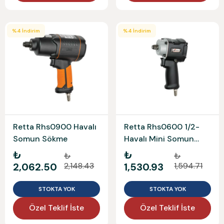
%
4
İndirim
%
4
İndirim
Retta Rhs0900 Havalı
Retta Rhs0600 1/2-
Somun Sökme
Havalı Mini Somun
Sökme
₺
₺
₺
₺
2,062.50
2,148.43
1,530.93
1,594.71
STOKTA YOK
STOKTA YOK
Özel Teklif İste
Özel Teklif İste