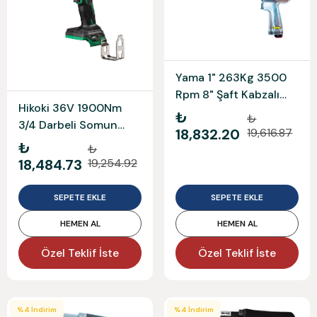
Yama 1" 263Kg 3500
Rpm 8" Şaft Kabzalı
Hikoki 36V 1900Nm
Havalı Sökme Ema At-
₺
₺
3/4 Darbeli Somun
6083P-8
18,832.20
19,616.87
Sıkma Wr36Df-0
₺
₺
Aküsüz Solo Model
18,484.73
19,254.92
SEPETE EKLE
SEPETE EKLE
HEMEN AL
HEMEN AL
Özel Teklif İste
Özel Teklif İste
%
4
İndirim
%
4
İndirim