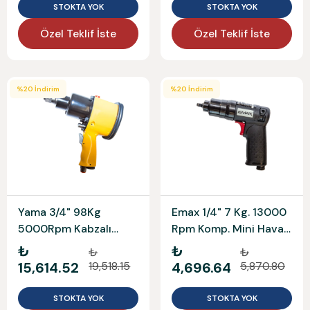
STOKTA YOK
STOKTA YOK
Özel Teklif İste
Özel Teklif İste
%
20
İndirim
%
20
İndirim
Yama 3/4" 98Kg
Emax 1/4" 7 Kg. 13000
5000Rpm Kabzalı
Rpm Komp. Mini Havalı
Havalı Somun Sökme
Somun Et-1310B
₺
₺
₺
₺
At-5065
15,614.52
19,518.15
4,696.64
5,870.80
STOKTA YOK
STOKTA YOK