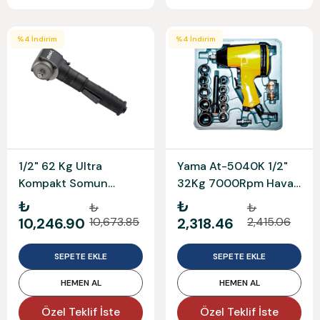
%
4
İndirim
%
4
İndirim
1/2" 62 Kg Ultra
Yama At-5040K 1/2"
Kompakt Somun
32Kg 7000Rpm Havalı
Sökme
Somun Sökme
₺
₺
₺
₺
10,246.90
10,673.85
2,318.46
2,415.06
SEPETE EKLE
SEPETE EKLE
HEMEN AL
HEMEN AL
Özel Teklif İste
Özel Teklif İste