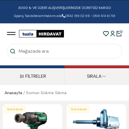
3000 ₺ VE ÜZERİ ALIŞVERİŞLERİNİZDE ÜCRETSİZ KARGO
Sipariş Takibi
İletisim
Hakkımızda
0542 189 02 69 - 0541 614 61 58
0
FİLTRELER
SIRALA
Anasayfa
/
Somun Sökme Sıkma
%
4
İndirim
%
4
İndirim