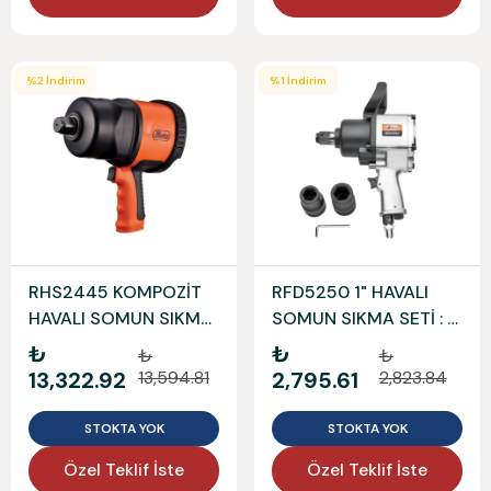
%
2
İndirim
%
1
İndirim
RHS2445 KOMPOZİT
RFD5250 1" HAVALI
HAVALI SOMUN SIKMA
SOMUN SIKMA SETİ : 2
1" RETTA
PÇ RETTA
₺
₺
₺
₺
13,322.92
13,594.81
2,795.61
2,823.84
STOKTA YOK
STOKTA YOK
Özel Teklif İste
Özel Teklif İste