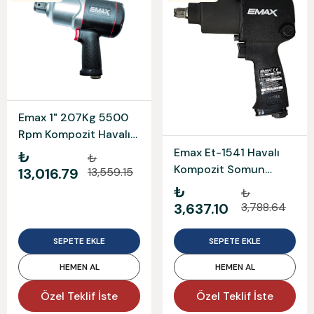
Emax 1" 207Kg 5500
Rpm Kompozit Havalı
Somun Sökme
Emax Et-1541 Havalı
₺
₺
Kompozit Somun
13,016.79
13,559.15
Sökme 1/2 " - 759 Nm
₺
₺
3,637.10
3,788.64
SEPETE EKLE
SEPETE EKLE
HEMEN AL
HEMEN AL
Özel Teklif İste
Özel Teklif İste