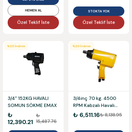
HEMEN AL
STOKTA YOK
Özel Teklif İste
Özel Teklif İste
%
20
İndirim
%
20
İndirim
3/4" 152KG HAVALI
3/4inç 70 kg. 4500
SOMUN SÖKME EMAX
RPM Kabzalı Havalı
Somun S YAMA
₺
₺ 6,511.16
₺ 8,138.95
₺
12,390.21
15,487.76