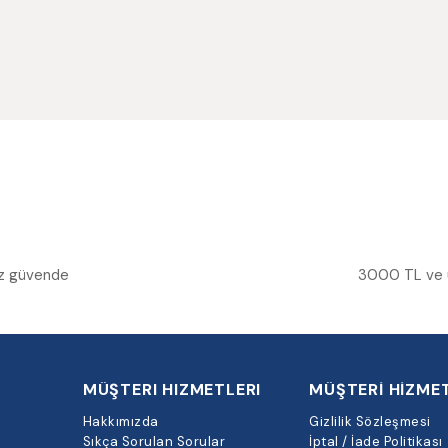
niz güvende
3000 TL ve üz
MÜŞTERI HIZMETLERI
MÜŞTERİ HİZMET
Hakkımızda
Gizlilik Sözleşmesi
Sıkça Sorulan Sorular
İptal / İade Politikası