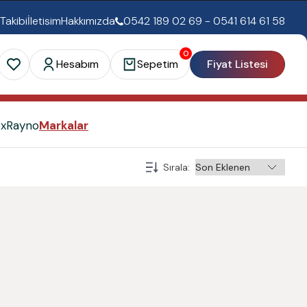
 Takibi
İletisim
Hakkımızda
0542 189 02 69 - 0541 614 61 58
0
Hesabım
Sepetim
Fiyat Listesi
ex
Rayno
Markalar
Sırala
: