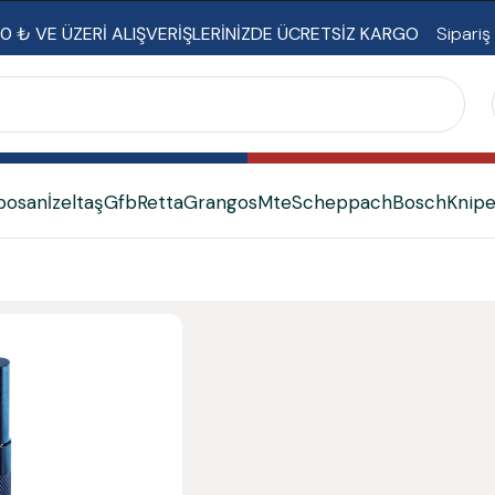
0 ₺ VE ÜZERİ ALIŞVERİŞLERİNİZDE ÜCRETSİZ KARGO
Sipariş
bosan
İzeltaş
Gfb
Retta
Grangos
Mte
Scheppach
Bosch
Knip