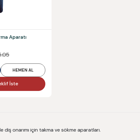
ırma Aparatı
5.05
HEMEN AL
klif İste
ı ile diş onarımı için takma ve sökme aparatları.