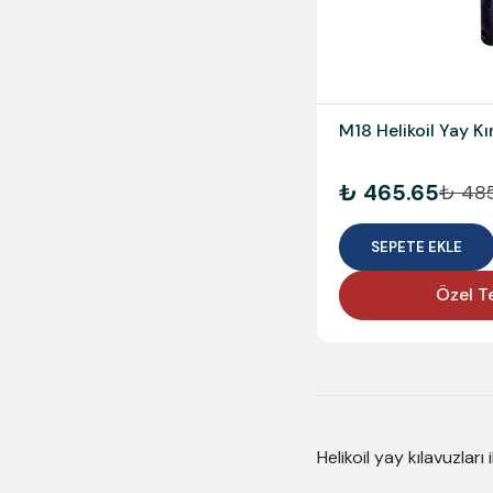
M18 Helikoil Yay K
₺ 465.65
₺ 48
SEPETE EKLE
Özel Te
Helikoil yay kılavuzlar