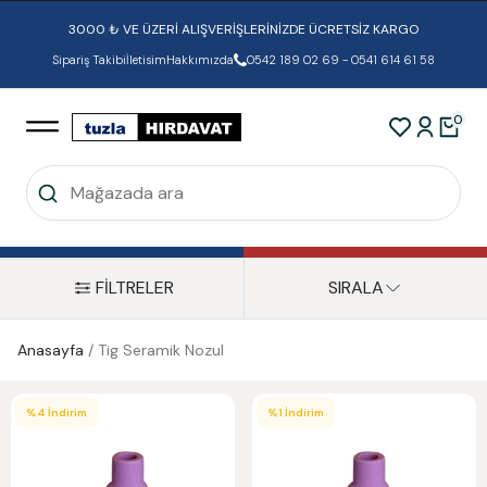
3000 ₺ VE ÜZERİ ALIŞVERİŞLERİNİZDE ÜCRETSİZ KARGO
Sipariş Takibi
İletisim
Hakkımızda
0542 189 02 69 - 0541 614 61 58
0
FİLTRELER
SIRALA
Anasayfa
/
Tig Seramik Nozul
%
4
İndirim
%
1
İndirim