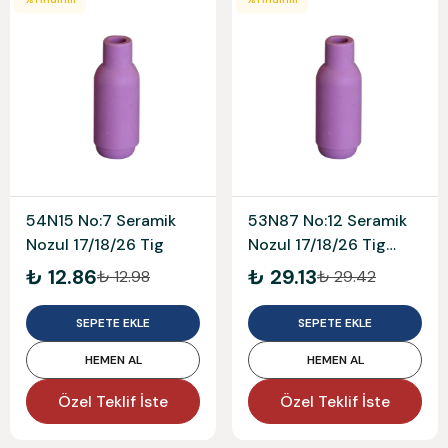
54N15 No:7 Seramik
53N87 No:12 Seramik
Nozul 17/18/26 Tig
Nozul 17/18/26 Tig
Large
₺ 12.86
₺ 29.13
₺ 12.98
₺ 29.42
SEPETE EKLE
SEPETE EKLE
HEMEN AL
HEMEN AL
Özel Teklif İste
Özel Teklif İste