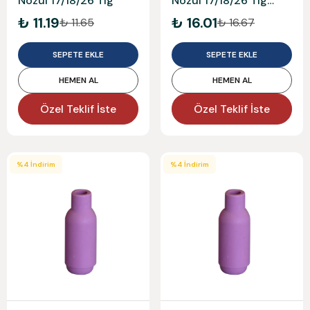
Nozul 17/18/26 Tig
Nozul 17/18/26 Tig
Large
₺ 11.19
₺ 16.01
₺ 11.65
₺ 16.67
SEPETE EKLE
SEPETE EKLE
HEMEN AL
HEMEN AL
Özel Teklif İste
Özel Teklif İste
%
4
İndirim
%
4
İndirim