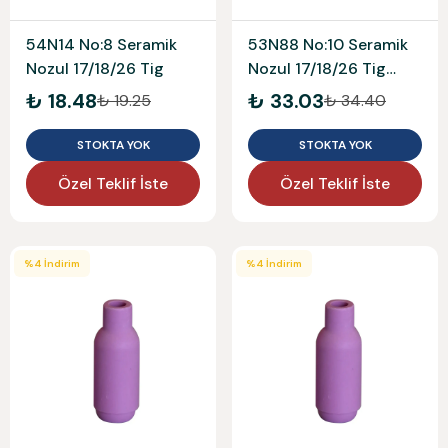
54N14 No:8 Seramik
53N88 No:10 Seramik
Nozul 17/18/26 Tig
Nozul 17/18/26 Tig
Large
₺ 18.48
₺ 33.03
₺ 19.25
₺ 34.40
STOKTA YOK
STOKTA YOK
Özel Teklif İste
Özel Teklif İste
%
4
İndirim
%
4
İndirim