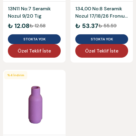
13N11 No:7 Seramik
134,00 No:8 Seramik
Nozul 9/20 Tig
Nozul 17/18/26 Fronıus
Tip Tig
₺ 12.08
₺ 53.37
₺ 12.58
₺ 55.59
STOKTA YOK
STOKTA YOK
Özel Teklif İste
Özel Teklif İste
%
4
İndirim