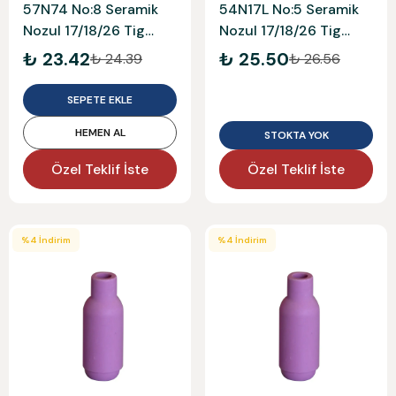
57N74 No:8 Seramik
54N17L No:5 Seramik
Nozul 17/18/26 Tig
Nozul 17/18/26 Tig
Large
Long
₺ 23.42
₺ 25.50
₺ 24.39
₺ 26.56
SEPETE EKLE
HEMEN AL
STOKTA YOK
Özel Teklif İste
Özel Teklif İste
%
4
İndirim
%
4
İndirim