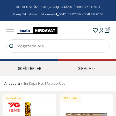
3000 ₺ VE ÜZERİ ALIŞVERİŞLERİNİZDE ÜCRETSİZ KARGO
Sipariş Takibi
İletisim
Hakkımızda
0542 189 02 69 - 0541 614 61 58
0
FİLTRELER
SIRALA
Anasayfa
/
Tın Kaplı Hss Matkap Ucu
%
4
İndirim
%
4
İndirim