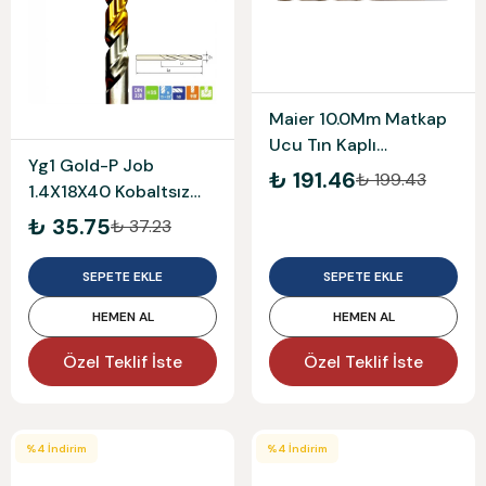
Maier 10.0Mm Matkap
Ucu Tın Kaplı
Yg1 Gold-P Job
Mam338T100
₺ 191.46
₺ 199.43
1.4X18X40 Kobaltsız
D1Gp125014
₺ 35.75
₺ 37.23
SEPETE EKLE
SEPETE EKLE
HEMEN AL
HEMEN AL
Özel Teklif İste
Özel Teklif İste
%
4
İndirim
%
4
İndirim