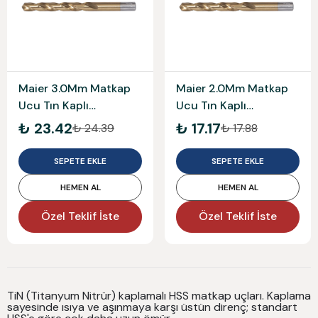
Maier 3.0Mm Matkap
Maier 2.0Mm Matkap
Ucu Tın Kaplı
Ucu Tın Kaplı
Mam338T030
Mam338T020
₺ 23.42
₺ 17.17
₺ 24.39
₺ 17.88
SEPETE EKLE
SEPETE EKLE
HEMEN AL
HEMEN AL
Özel Teklif İste
Özel Teklif İste
TiN (Titanyum Nitrür) kaplamalı HSS matkap uçları. Kaplama
sayesinde ısıya ve aşınmaya karşı üstün direnç; standart