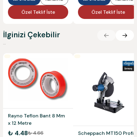
Özel Teklif İste
Özel Teklif İste
İlginizi Çekebilir
...
Rayno Teflon Bant 8 Mm
x 12 Metre
₺ 4.48
₺ 4.66
Scheppach MT150 Profil