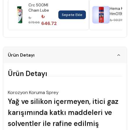
Crc 500Ml
Hema Kimy
Chaın Lube
Hm019 40
Sepete Ekle
₺
₺
Sıvı Gres N
₺ 8
₺ 93.21
673.66
646.72
Chemıcal
Ürün Detayı
Ürün Detayı
Korozyon Koruma Sprey
Yağ ve silikon içermeyen, itici gaz
karışımında katkı maddeleri ve
solventler ile rafine edilmiş