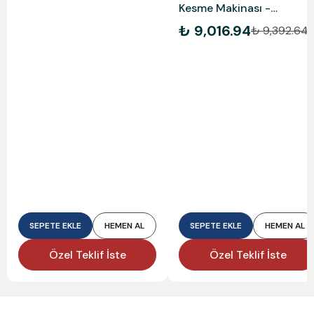
Kesme Makinası -
5903703901
₺ 9,016.94
₺ 9,392.64
SEPETE EKLE
HEMEN AL
SEPETE EKLE
HEMEN AL
Özel Teklif İste
Özel Teklif İste