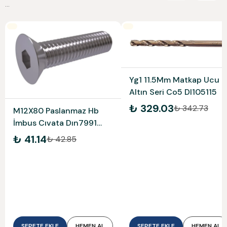
...
Yg1 11.5Mm Matkap Ucu
Altın Seri Co5 Dl105115
₺ 329.03
₺ 342.73
M12X80 Paslanmaz Hb
İmbus Cıvata Dın7991
A4-316
₺ 41.14
₺ 42.85
SEPETE EKLE
HEMEN AL
SEPETE EKLE
HEMEN AL