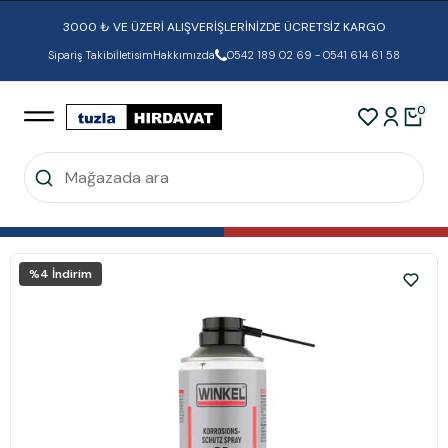
3000 ₺ VE ÜZERİ ALIŞVERİŞLERİNİZDE ÜCRETSİZ KARGO
Sipariş Takibi
İletisim
Hakkımızda
0542 189 02 69 - 0541 614 61 58
0
%
4
İndirim