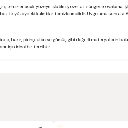
i için, temizlenecek yüzeye ıslatılmış özel bir süngerle ovalama iş
r bez ile yüzeydeki kalıntılar temizlenmelidir. Uygulama sonras
inde, bakır, pirinç, altın ve gümüş gibi değerli materyallerin b
r için ideal bir tercihtir.