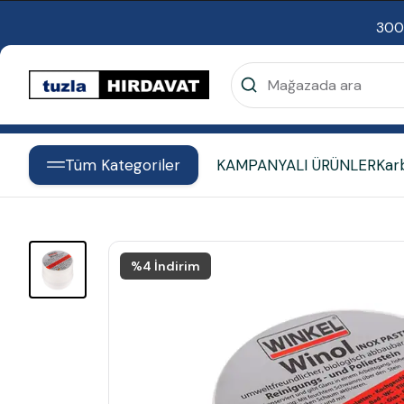
300
Tüm Kategoriler
KAMPANYALI ÜRÜNLER
Kar
%
4
İndirim