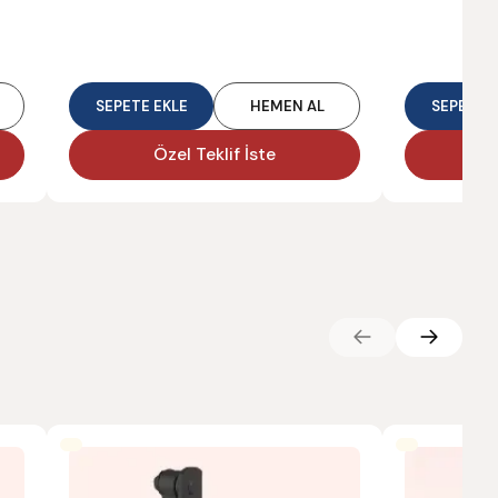
SEPETE EKLE
HEMEN AL
SEPETE E
Özel Teklif İste
Ö