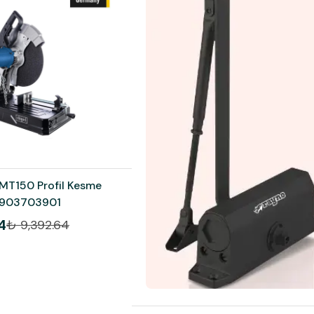
T150 Profil Kesme
 5903703901
4
₺ 9,392.64