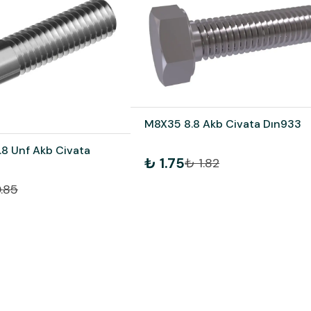
M8X35 8.8 Akb Civata Dın933
.8 Unf Akb Civata
₺ 1.75
₺ 1.82
.85