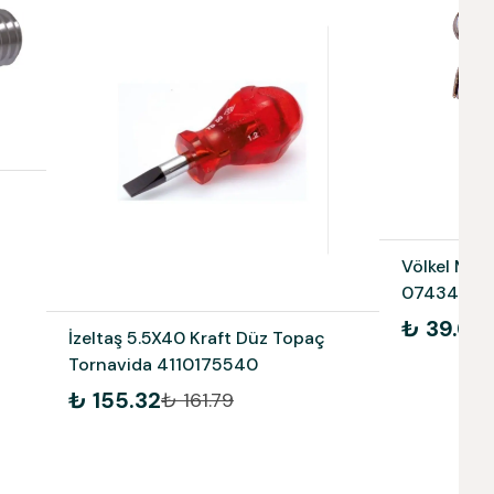
Völkel M16X
07434
₺ 39.07
İzeltaş 5.5X40 Kraft Düz Topaç
Tornavida 4110175540
₺ 155.32
₺ 161.79