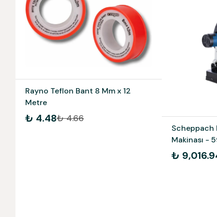
Rayno Teflon Bant 8 Mm x 12
Metre
₺ 4.48
₺ 4.66
Scheppach M
Makinası -
₺ 9,016.9