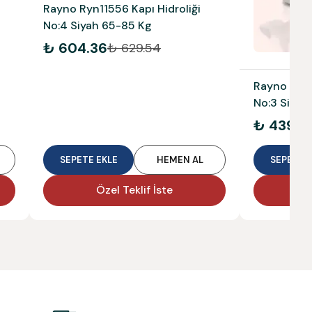
Rayno Ryn11556 Kapı Hidroliği
No:4 Siyah 65-85 Kg
₺ 604.36
₺ 629.54
Rayno Ryn1
No:3 Siyah
₺ 439.5
SEPETE EKLE
HEMEN AL
SEPETE E
Özel Teklif İste
Ö