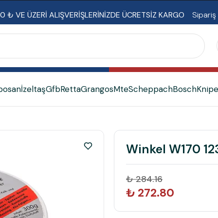
0 ₺ VE ÜZERİ ALIŞVERİŞLERİNİZDE ÜCRETSİZ KARGO
Sipariş
bosan
İzeltaş
Gfb
Retta
Grangos
Mte
Scheppach
Bosch
Knip
Winkel W170 12
₺ 284.16
₺ 272.80