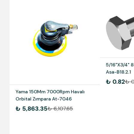
5/16"X3/4" 8
Asa-B18.2.1
₺ 0.82
₺ 0
Yama 150Mm 7000Rpm Havalı
Orbital Zımpara At-7046
₺ 5,863.35
₺ 6,107.65