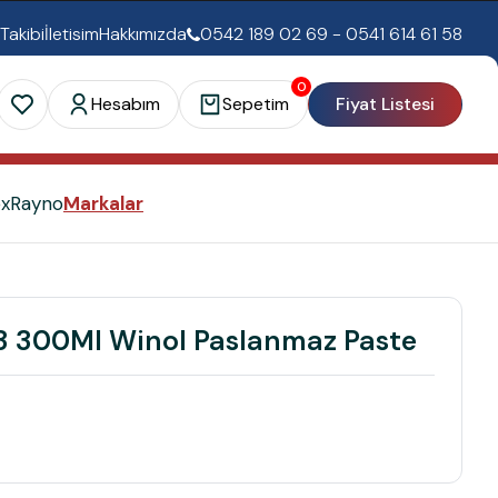
 Takibi
İletisim
Hakkımızda
0542 189 02 69 - 0541 614 61 58
0
Hesabım
Sepetim
Fiyat Listesi
ex
Rayno
Markalar
3 300Ml Winol Paslanmaz Paste