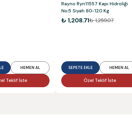
Rayno Ryn11557 Kapı Hidroliği
No:5 Siyah 80-120 Kg
₺ 1,208.71
₺ 1,259.07
LE
HEMEN AL
SEPETE EKLE
HEMEN AL
el Teklif İste
Özel Teklif İste