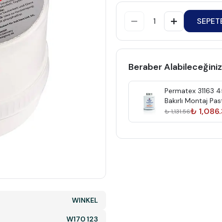
SEPET
Beraber Alabileceğiniz
Permatex 31163 
Bakırlı Montaj Pas
₺ 1,086
₺ 1,131.56
WINKEL
W170 123