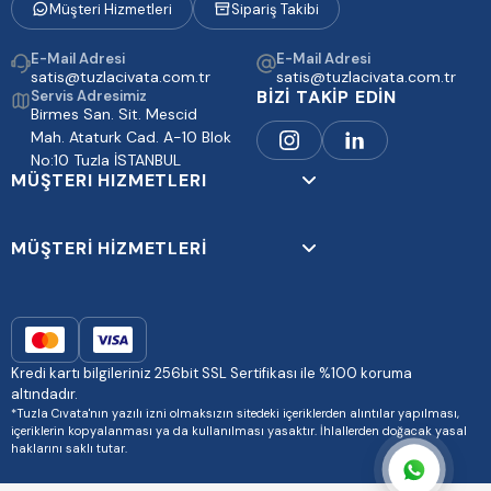
Müşteri Hizmetleri
Sipariş Takibi
E-Mail Adresi
E-Mail Adresi
satis@tuzlacivata.com.tr
satis@tuzlacivata.com.tr
BİZİ TAKİP EDİN
Servis Adresimiz
Birmes San. Sit. Mescid
Mah. Ataturk Cad. A-10 Blok
No:10 Tuzla İSTANBUL
MÜŞTERI HIZMETLERI
MÜŞTERİ HİZMETLERİ
Kredi kartı bilgileriniz 256bit SSL Sertifikası ile %100 koruma
altındadır.
*Tuzla Cıvata'nın yazılı izni olmaksızın sitedeki içeriklerden alıntılar yapılması,
içeriklerin kopyalanması ya da kullanılması yasaktır. İhlallerden doğacak yasal
haklarını saklı tutar.