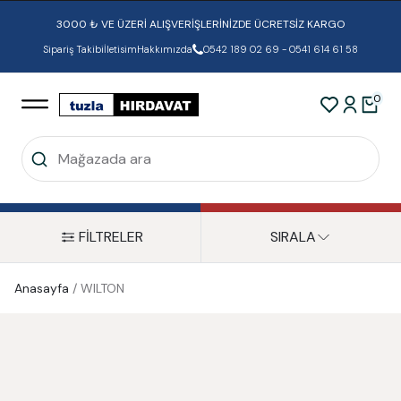
3000 ₺ VE ÜZERİ ALIŞVERİŞLERİNİZDE ÜCRETSİZ KARGO
Sipariş Takibi
İletisim
Hakkımızda
0542 189 02 69 - 0541 614 61 58
0
FİLTRELER
SIRALA
Anasayfa
/
WILTON