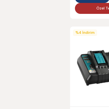
Özel Te
%
4
İndirim