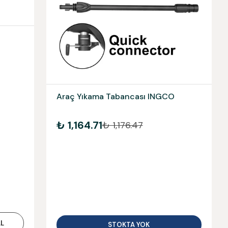
Araç Yıkama Tabancası INGCO
₺ 1,164.71
₺ 1,176.47
L
STOKTA YOK