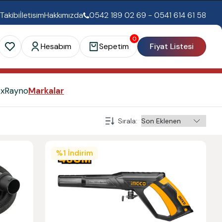
 Takibi
İletisim
Hakkımızda
0542 189 02 69 - 0541 614 61 58
0
Hesabım
Sepetim
Fiyat Listesi
ex
Rayno
Markalar
Sırala
:
%
1
İndirim