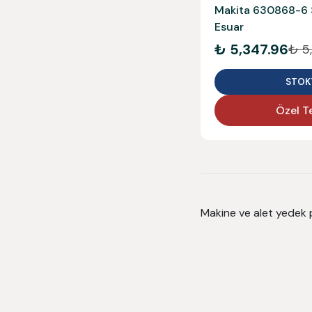
Makita 630868-6 S
Esuar
₺ 5,347.96
₺ 5
STOK
Özel Te
Makine ve alet yedek p