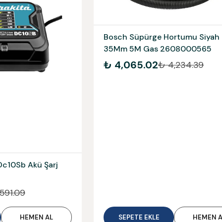
Bosch Süpürge Hortumu Siyah
35Mm 5M Gas 2608000565
₺ 4,065.02
₺ 4,234.39
Dc10Sb Akü Şarj
591.09
HEMEN AL
SEPETE EKLE
HEMEN A