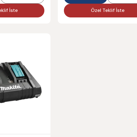
klif İste
Özel Teklif İste