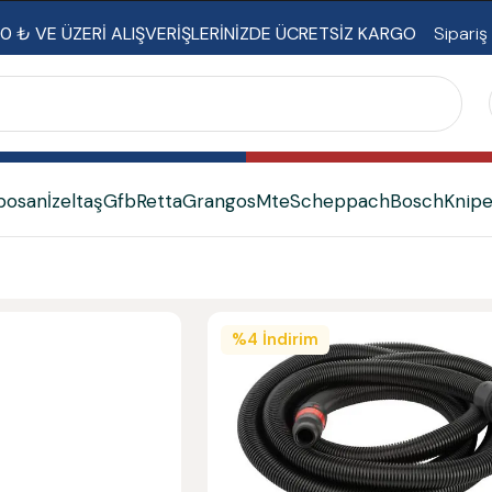
0 ₺ VE ÜZERİ ALIŞVERİŞLERİNİZDE ÜCRETSİZ KARGO
Sipariş
bosan
İzeltaş
Gfb
Retta
Grangos
Mte
Scheppach
Bosch
Knip
%
4
İndirim