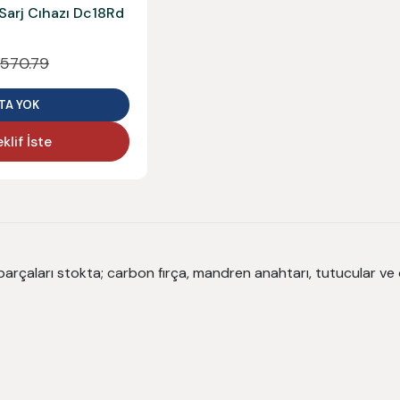
arj Cıhazı Dc18Rd
,570.79
TA YOK
klif İste
arçaları stokta; carbon fırça, mandren anahtarı, tutucular ve o