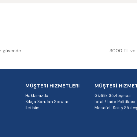
niz güvende
3000 TL ve üz
MÜŞTERI HIZMETLERI
MÜŞTERİ HİZMET
Hakkımızda
Gizlilik Sözleşmesi
Sıkça Sorulan Sorular
İptal / İade Politikası
İletisim
Mesafeli Satış Sözle