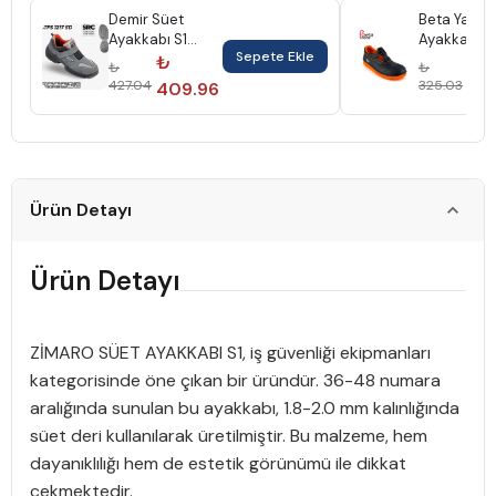
Demir Süet
Beta Yazlık
Ayakkabı S1
Ayakkabı N
Sepete Ekle
Çelik Burun
₺
₺
₺
₺
No:40 1217
427.04
325.03
409.96
31
Ürün Detayı
Ürün Detayı
ZİMARO SÜET AYAKKABI S1, iş güvenliği ekipmanları
kategorisinde öne çıkan bir üründür. 36-48 numara
aralığında sunulan bu ayakkabı, 1.8-2.0 mm kalınlığında
süet deri kullanılarak üretilmiştir. Bu malzeme, hem
dayanıklılığı hem de estetik görünümü ile dikkat
çekmektedir.