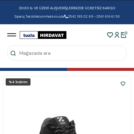
3000 ₺ VE ÜZERİ ALIŞVERİŞLERİNİZDE ÜCRETSİZ KARGO
Sipariş Takibi
İletisim
Hakkımızda
0542 189 02 69 - 0541 614 61 58
0
%
4
İndirim