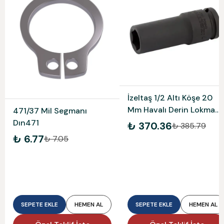
İzeltaş 1/2 Altı Köşe 20
Mm Havalı Derin Lokma
471/37 Mil Segmanı
Anh 1108067020
Dın471
₺ 370.36
₺ 385.79
₺ 6.77
₺ 7.05
SEPETE EKLE
HEMEN AL
SEPETE EKLE
HEMEN AL