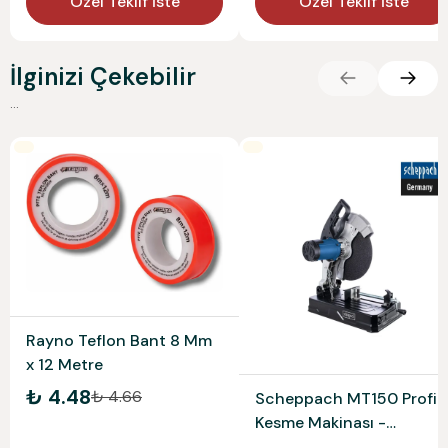
Özel Teklif İste
Özel Teklif İste
İlginizi Çekebilir
...
Rayno Teflon Bant 8 Mm
x 12 Metre
₺ 4.48
₺ 4.66
Scheppach MT150 Profil
Kesme Makinası -
5903703901