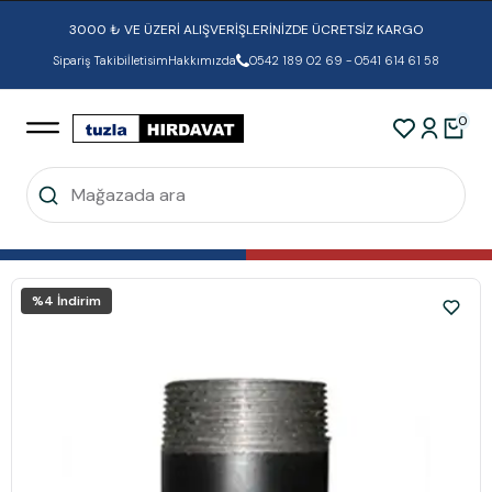
3000 ₺ VE ÜZERİ ALIŞVERİŞLERİNİZDE ÜCRETSİZ KARGO
Sipariş Takibi
İletisim
Hakkımızda
0542 189 02 69 - 0541 614 61 58
0
%
4
İndirim