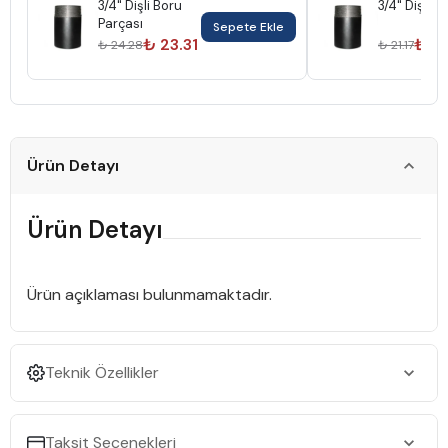
3/4" Dişli Boru
3/4" Dişli B
Parçası
Sepete Ekle
₺ 23.31
₺ 2
₺ 24.28
₺ 21.17
Ürün Detayı
Ürün Detayı
Ürün açıklaması bulunmamaktadır.
Teknik Özellikler
Taksit Seçenekleri