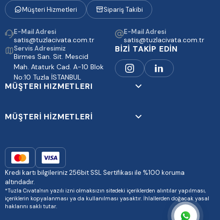
Müşteri Hizmetleri
Sipariş Takibi
E-Mail Adresi
E-Mail Adresi
satis@tuzlacivata.com.tr
satis@tuzlacivata.com.tr
BİZİ TAKİP EDİN
Servis Adresimiz
Birmes San. Sit. Mescid
Mah. Ataturk Cad. A-10 Blok
No:10 Tuzla İSTANBUL
MÜŞTERI HIZMETLERI
MÜŞTERİ HİZMETLERİ
Kredi kartı bilgileriniz 256bit SSL Sertifikası ile %100 koruma
altındadır.
*Tuzla Cıvata'nın yazılı izni olmaksızın sitedeki içeriklerden alıntılar yapılması,
içeriklerin kopyalanması ya da kullanılması yasaktır. İhlallerden doğacak yasal
haklarını saklı tutar.