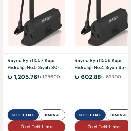
Rayno Ryn11557 Kapı
Rayno Ryn11556 Kapı
Hidroliği No:5 Siyah 80-
Hidroliği No:4 Siyah 65-
120 Kg
85 Kg
₺ 1,205.76
₺ 602.88
₺ 1,256.00
₺ 628.00
SEPETE EKLE
HEMEN AL
SEPETE EKLE
HEMEN AL
Özel Teklif İste
Özel Teklif İste