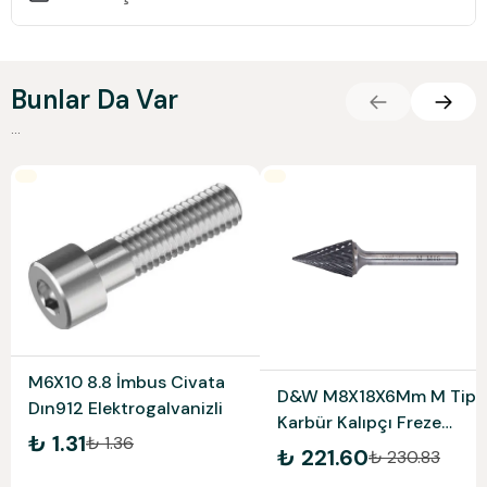
Bunlar Da Var
...
M6X10 8.8 İmbus Civata
D&W M8X18X6Mm M Tipi
Dın912 Elektrogalvanizli
Karbür Kalıpçı Freze
₺ 1.31
₺ 1.36
Dwfm08
₺ 221.60
₺ 230.83