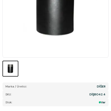
Marka / Üretici:
DİĞER
SKU:
DİŞBO42.4
Stok:
Var