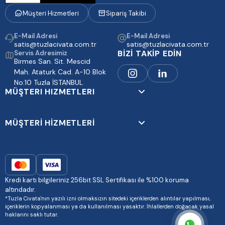
Müşteri Hizmetleri
Sipariş Takibi
E-Mail Adresi
E-Mail Adresi
satis@tuzlacivata.com.tr
satis@tuzlacivata.com.tr
BİZİ TAKİP EDİN
Servis Adresimiz
Birmes San. Sit. Mescid
Mah. Ataturk Cad. A-10 Blok
No:10 Tuzla İSTANBUL
MÜŞTERI HIZMETLERI
MÜŞTERİ HİZMETLERİ
Kredi kartı bilgileriniz 256bit SSL Sertifikası ile %100 koruma
altındadır.
*Tuzla Cıvata'nın yazılı izni olmaksızın sitedeki içeriklerden alıntılar yapılması,
içeriklerin kopyalanması ya da kullanılması yasaktır. İhlallerden doğacak yasal
haklarını saklı tutar.