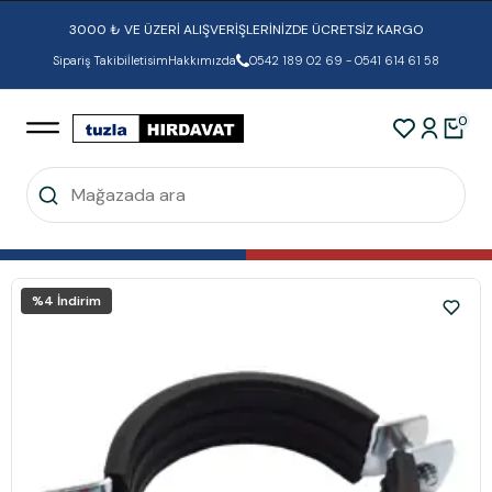
3000 ₺ VE ÜZERİ ALIŞVERİŞLERİNİZDE ÜCRETSİZ KARGO
Sipariş Takibi
İletisim
Hakkımızda
0542 189 02 69 - 0541 614 61 58
0
%
4
İndirim