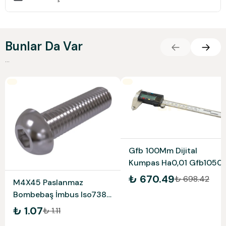
Bunlar Da Var
...
Gfb 100Mm Dijital
Kumpas Ha0,01 Gfb1050
₺ 670.49
₺ 698.42
M4X45 Paslanmaz
Bombebaş İmbus Iso7380
A2-304
₺ 1.07
₺ 1.11