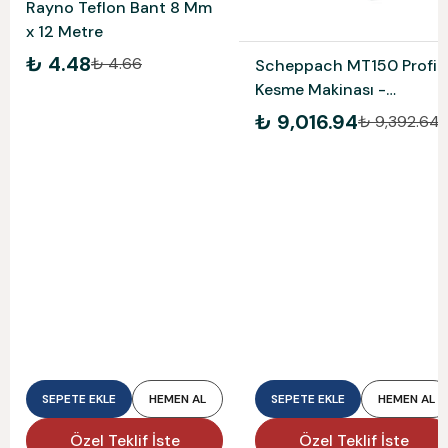
Rayno Teflon Bant 8 Mm
x 12 Metre
₺ 4.48
₺ 4.66
Scheppach MT150 Profil
Kesme Makinası -
5903703901
₺ 9,016.94
₺ 9,392.64
SEPETE EKLE
HEMEN AL
SEPETE EKLE
HEMEN AL
Özel Teklif İste
Özel Teklif İste