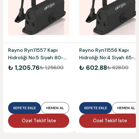
Rayno Ryn11557 Kapı
Rayno Ryn11556 Kapı
Hidroliği No:5 Siyah 80-
Hidroliği No:4 Siyah 65-
120 Kg
85 Kg
₺ 1,205.76
₺ 602.88
₺ 1,256.00
₺ 628.00
SEPETE EKLE
HEMEN AL
SEPETE EKLE
HEMEN AL
Özel Teklif İste
Özel Teklif İste