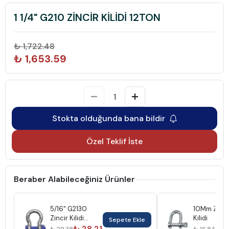
1 1/4" G210 ZİNCİR KİLİDİ 12TON
₺ 1,722.48
₺ 1,653.59
Stokta olduğunda bana bildir
Özel Teklif İste
Beraber Alabileceğiniz Ürünler
5/16" G2130
10Mm Zinci
Zincir Kilidi
Kilidi
Sepete Ekle
Omega 0.75Ton
₺ 28.21
₺ 1