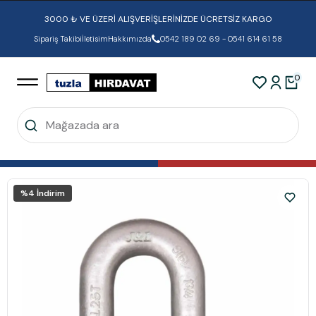
3000 ₺ VE ÜZERİ ALIŞVERİŞLERİNİZDE ÜCRETSİZ KARGO
Sipariş Takibi
İletisim
Hakkımızda
0542 189 02 69 - 0541 614 61 58
0
%
4
İndirim