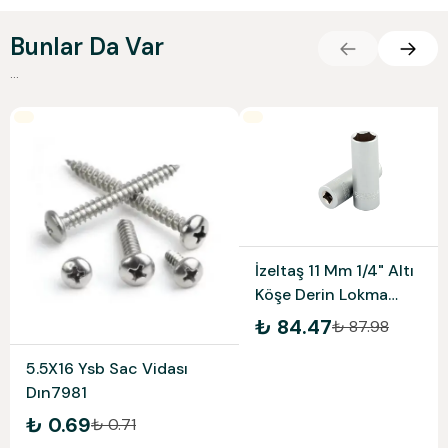
Bunlar Da Var
...
İzeltaş 11 Mm 1/4" Altı
Köşe Derin Lokma
Anahtar 1107064011
₺ 84.47
₺ 87.98
5.5X16 Ysb Sac Vidası
Dın7981
₺ 0.69
₺ 0.71