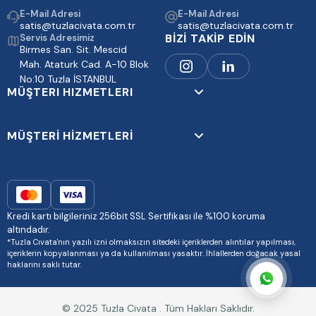
E-Mail Adresi
E-Mail Adresi
satis@tuzlacivata.com.tr
satis@tuzlacivata.com.tr
BİZİ TAKİP EDİN
Servis Adresimiz
Birmes San. Sit. Mescid
Mah. Ataturk Cad. A-10 Blok
No:10 Tuzla İSTANBUL
MÜŞTERI HIZMETLERI
MÜŞTERİ HİZMETLERİ
Kredi kartı bilgileriniz 256bit SSL Sertifikası ile %100 koruma
altındadır.
*Tuzla Cıvata'nın yazılı izni olmaksızın sitedeki içeriklerden alıntılar yapılması,
içeriklerin kopyalanması ya da kullanılması yasaktır. İhlallerden doğacak yasal
haklarını saklı tutar.
© 2025 Tuzla Civata . Tüm Hakları Saklıdır.