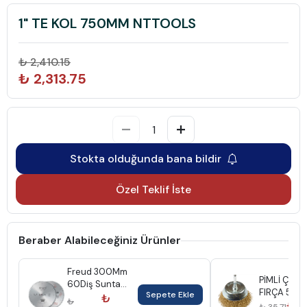
1" TE KOL 750MM NTTOOLS
₺ 2,410.15
₺ 2,313.75
Stokta olduğunda bana bildir
Özel Teklif İste
Beraber Alabileceğiniz Ürünler
Freud 300Mm
PİMLİ ÇAN
60Diş Sunta
FIRÇA 50M
Sepete Ekle
Testeresi
₺
₺
GFB
₺ 3