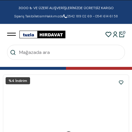
3000 ₺ VE ÜZERİ ALIŞVERİŞLERİNİZDE ÜCRETSİZ KARGO
Sipariş Takibi
İletisim
Hakkımızda
0542 189 02 69 - 0541 614 61 58
0
%
4
İndirim