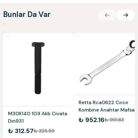
Bunlar Da Var
...
Retta Rca0622 Cırcır
Kombine Anahtar Mafsall
M30X140 10.9 Akb Civata
22Mm Rett
₺ 952.16
₺ 991.83
Dın931
₺ 312.57
₺ 325.59