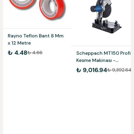
Rayno Teflon Bant 8 Mm
x 12 Metre
₺ 4.48
₺ 4.66
Scheppach MT150 Profil
Kesme Makinası -
5903703901
₺ 9,016.94
₺ 9,392.64