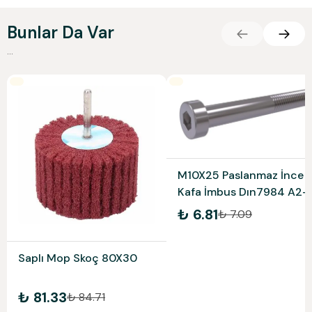
Bunlar Da Var
...
M10X25 Paslanmaz İnce
Kafa İmbus Dın7984 A2-
304
₺ 6.81
₺ 7.09
Saplı Mop Skoç 80X30
₺ 81.33
₺ 84.71