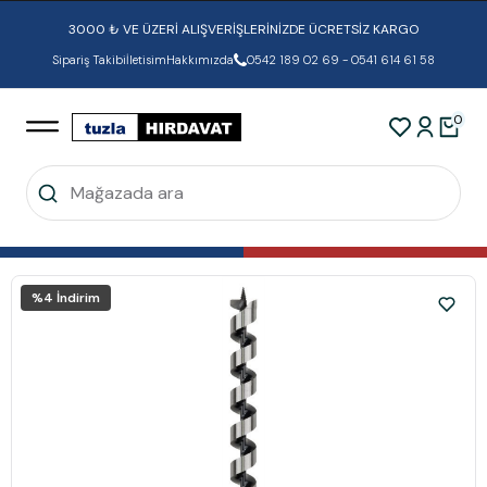
3000 ₺ VE ÜZERİ ALIŞVERİŞLERİNİZDE ÜCRETSİZ KARGO
Sipariş Takibi
İletisim
Hakkımızda
0542 189 02 69 - 0541 614 61 58
0
%
4
İndirim