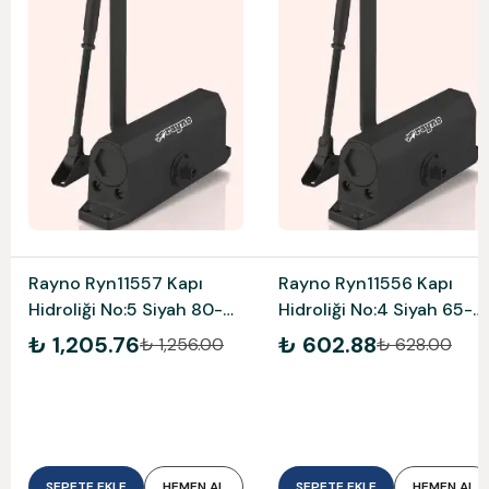
Rayno Ryn11557 Kapı
Rayno Ryn11556 Kapı
Hidroliği No:5 Siyah 80-
Hidroliği No:4 Siyah 65-
120 Kg
85 Kg
₺ 1,205.76
₺ 602.88
₺ 1,256.00
₺ 628.00
SEPETE EKLE
HEMEN AL
SEPETE EKLE
HEMEN AL