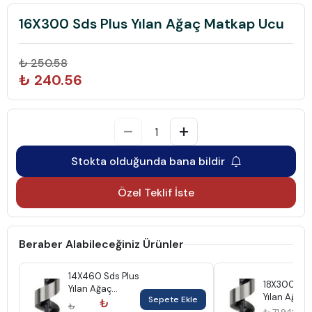
16X300 Sds Plus Yılan Ağaç Matkap Ucu
₺ 250.58
₺ 240.56
Stokta olduğunda bana bildir
Özel Teklif İste
Beraber Alabileceğiniz Ürünler
14X460 Sds Plus
18X300 Sds
Yılan Ağaç
Yılan Ağaç
Sepete Ekle
Matkap Ucu
₺
₺
Matkap Uc
₺ 6