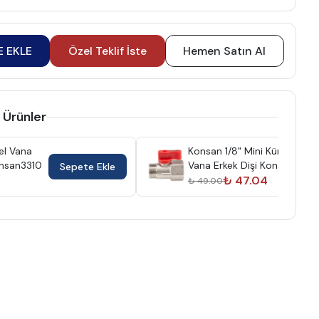
E EKLE
Özel Teklif İste
Hemen Satın Al
 Ürünler
el Vana
Konsan 1/8" Mini Küresel
onsan3310
Vana Erkek Dişi Konsan601
Sepete Ekle
₺ 47.04
₺ 49.00