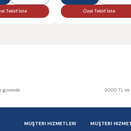
el Teklif İste
Özel Teklif İste
niz güvende
3000 TL ve üz
MÜŞTERI HIZMETLERI
MÜŞTERİ HİZMET