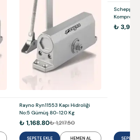
Scheppach 
Kompresör 
Akülü 590
₺ 3,915.
Rayno Ryn11553 Kapı Hidroliği
No:5 Gümüş 80-120 Kg
₺ 1,168.80
₺ 1,217.50
SEPETE EKLE
HEMEN AL
SEPETE E