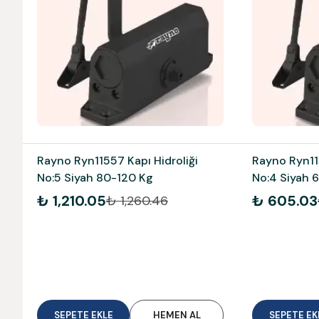
Rayno Ryn11557 Kapı Hidroliği
Rayno Ryn115
No:5 Siyah 80-120 Kg
No:4 Siyah 
₺ 1,210.05
₺ 605.03
₺ 1,260.46
SEPETE EKLE
HEMEN AL
SEPETE EK