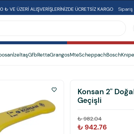
0 ₺ VE ÜZERİ ALIŞVERİŞLERİNİZDE ÜCRETSİZ KARGO
Sipariş
bosan
İzeltaş
Gfb
Retta
Grangos
Mte
Scheppach
Bosch
Knip
Konsan 2" Doğa
Geçişli
₺ 982.04
₺ 942.76