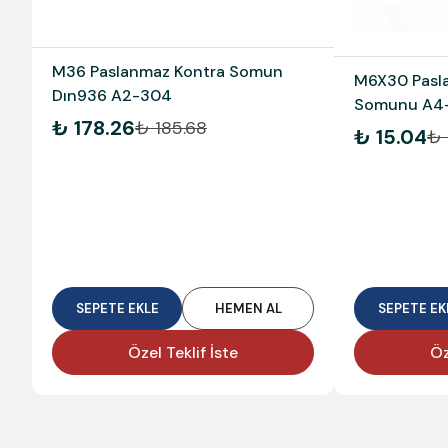
M36 Paslanmaz Kontra Somun
M6X30 Pasl
Dın936 A2-304
Somunu A4
₺ 178.26
₺ 185.68
₺ 15.04
₺ 
SEPETE EKLE
HEMEN AL
SEPETE EK
Özel Teklif İste
Öz