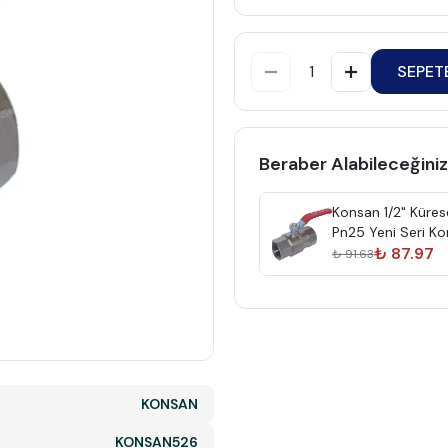
SEPET
Beraber Alabileceğiniz
Konsan 1/2" Küres
Pn25 Yeni Seri K
₺ 87.97
₺ 91.63
KONSAN
KONSAN526