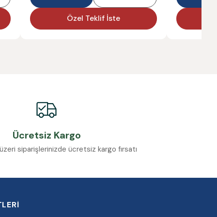
Özel Teklif İste
Ö
Ücretsiz Kargo
eri siparişlerinizde ücretsiz kargo fırsatı
LERİ