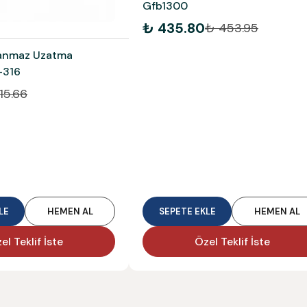
Gfb1300
₺ 435.80
₺ 453.95
anmaz Uzatma
-316
15.66
LE
HEMEN AL
SEPETE EKLE
HEMEN AL
el Teklif İste
Özel Teklif İste