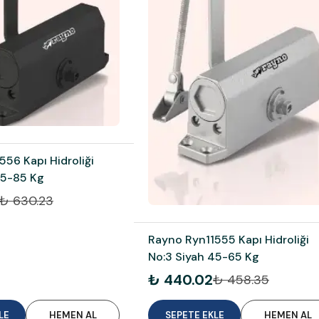
56 Kapı Hidroliği
65-85 Kg
₺ 630.23
Rayno Ryn11555 Kapı Hidroliği
No:3 Siyah 45-65 Kg
₺ 440.02
₺ 458.35
LE
HEMEN AL
SEPETE EKLE
HEMEN AL