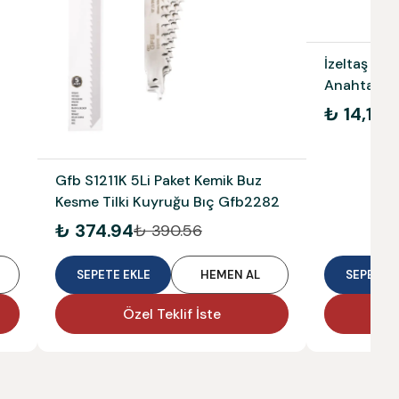
İzeltaş 14'
Anahtar On
141900611
₺ 14,171.
Gfb S1211K 5Li Paket Kemik Buz
Kesme Tilki Kuyruğu Bıç Gfb2282
₺ 374.94
₺ 390.56
SEPETE EKLE
HEMEN AL
SEPETE E
Özel Teklif İste
Ö