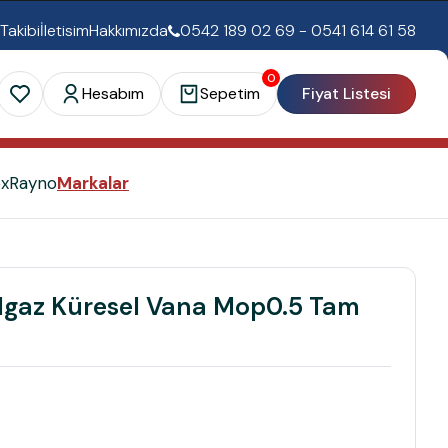
 Takibi
İletisim
Hakkımızda
0542 189 02 69 - 0541 614 61 58
0
Hesabım
Sepetim
Fiyat Listesi
ex
Rayno
Markalar
lgaz Küresel Vana Mop0.5 Tam