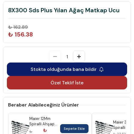
8X300 Sds Plus Yılan Ağaç Matkap Ucu
₺ 162.89
₺ 156.38
Stokta olduğunda bana bildir
Özel Teklif İste
Beraber Alabileceğiniz Ürünler
Maier 12Mm
Maier 3Mm
Spiralli Ahşap
Spiralli Ah
Sepete Ekle
Matkap Ucu
₺
₺
Matkap Uc
₺ 2