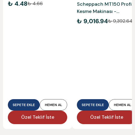
₺ 4.48
₺ 4.66
Scheppach MT150 Profil
Kesme Makinası -
5903703901
₺ 9,016.94
₺ 9,392.64
SEPETE EKLE
HEMEN AL
SEPETE EKLE
HEMEN AL
Özel Teklif İste
Özel Teklif İste