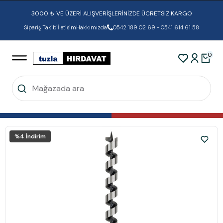
3000 ₺ VE ÜZERİ ALIŞVERİŞLERİNİZDE ÜCRETSİZ KARGO
Sipariş Takibi
İletisim
Hakkımızda
0542 189 02 69 - 0541 614 61 58
0
%
4
İndirim