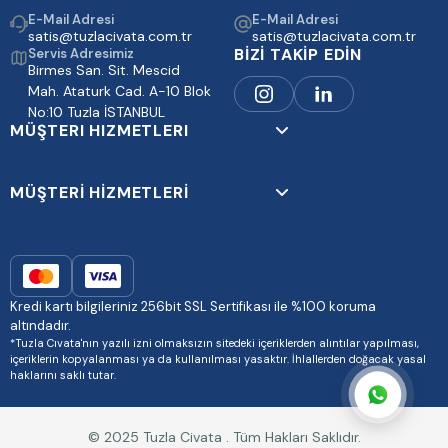
E-Mail Adresi
E-Mail Adresi
satis@tuzlacivata.com.tr
satis@tuzlacivata.com.tr
BİZİ TAKİP EDİN
Servis Adresimiz
Birmes San. Sit. Mescid
Mah. Ataturk Cad. A-10 Blok
No:10 Tuzla İSTANBUL
MÜŞTERI HIZMETLERI
MÜŞTERİ HİZMETLERİ
Kredi kartı bilgileriniz 256bit SSL Sertifikası ile %100 koruma
altındadır.
*Tuzla Cıvata'nın yazılı izni olmaksızın sitedeki içeriklerden alıntılar yapılması,
içeriklerin kopyalanması ya da kullanılması yasaktır. İhlallerden doğacak yasal
haklarını saklı tutar.
© 2025 Tuzla Civata . Tüm Hakları Saklıdır.