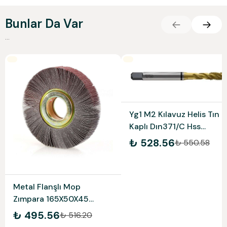
Bunlar Da Var
...
Yg1 M2 Kılavuz Helis Tın
Kaplı Dın371/C Hss
Td804136
₺ 528.56
₺ 550.58
Metal Flanşlı Mop
Zımpara 165X50X45
80Kum
₺ 495.56
₺ 516.20