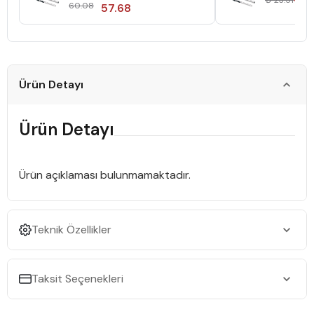
₺ 23.51
Mawa12
60.08
57.68
Mawa03
Ürün Detayı
Ürün Detayı
Ürün açıklaması bulunmamaktadır.
Teknik Özellikler
Taksit Seçenekleri