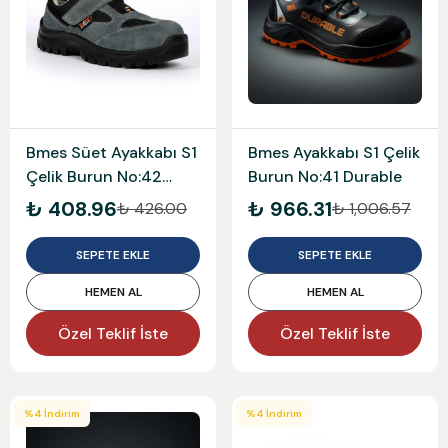
Bmes Süet Ayakkabı S1
Bmes Ayakkabı S1 Çelik
Çelik Burun No:42
Burun No:41 Durable
1453
₺ 408.96
₺ 966.31
₺ 426.00
₺ 1,006.57
SEPETE EKLE
SEPETE EKLE
HEMEN AL
HEMEN AL
Özel Teklif İste
Özel Teklif İste
%
4
İndirim
%
4
İndirim