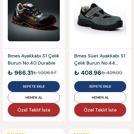
Bmes Ayakkabı S1 Çelik
Bmes Süet Ayakkabı S1
Burun No:40 Durable
Çelik Burun No:44
1453
₺ 966.31
₺ 408.96
₺ 1,006.57
₺ 426.00
SEPETE EKLE
SEPETE EKLE
HEMEN AL
HEMEN AL
Özel Teklif İste
Özel Teklif İste
%
4
İndirim
%
4
İndirim