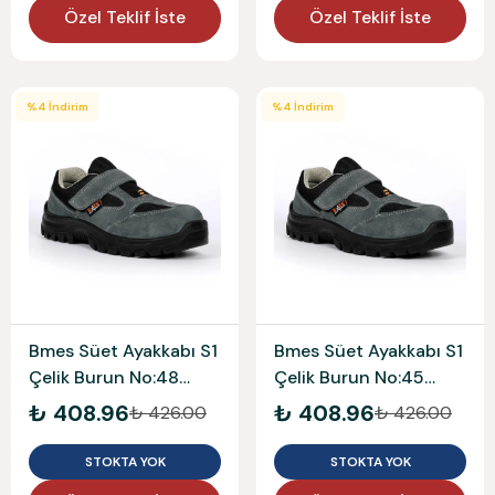
Özel Teklif İste
Özel Teklif İste
%
4
İndirim
%
4
İndirim
Bmes Süet Ayakkabı S1
Bmes Süet Ayakkabı S1
Çelik Burun No:48
Çelik Burun No:45
1453
1453
₺ 408.96
₺ 408.96
₺ 426.00
₺ 426.00
STOKTA YOK
STOKTA YOK