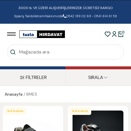
3000 ₺ VE ÜZERİ ALIŞVERİŞLERİNİZDE ÜCRETSİZ KARGO
Sipariş Takibi
İletisim
Hakkımızda
0542 189 02 69 - 0541 614 61 58
0
FİLTRELER
SIRALA
Anasayfa
/
BMES
%
4
İndirim
%
4
İndirim