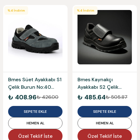
%
4
İndirim
%
4
İndirim
Bmes Süet Ayakkabı S1
Bmes Kaynakçı
Çelik Burun No:40
Ayakkabı S2 Çelik
1453
Burun No:44 571K
₺ 408.96
₺ 485.64
₺ 426.00
₺ 505.87
SEPETE EKLE
SEPETE EKLE
HEMEN AL
HEMEN AL
Özel Teklif İste
Özel Teklif İste