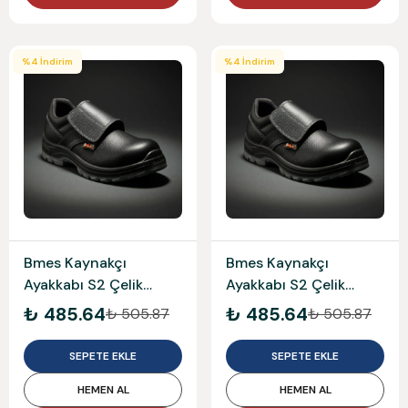
%
4
İndirim
%
4
İndirim
Bmes Kaynakçı
Bmes Kaynakçı
Ayakkabı S2 Çelik
Ayakkabı S2 Çelik
Burun No:43 571K
Burun No:42 571K
₺ 485.64
₺ 485.64
₺ 505.87
₺ 505.87
SEPETE EKLE
SEPETE EKLE
HEMEN AL
HEMEN AL