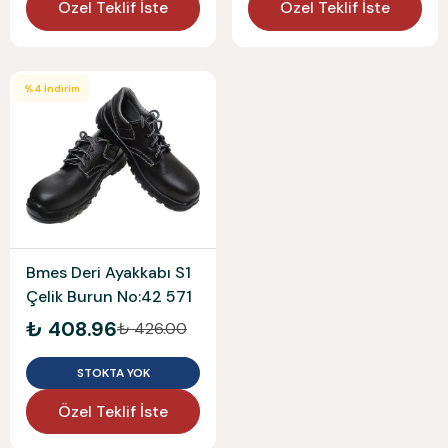
Özel Teklif İste
Özel Teklif İste
%
4
İndirim
Bmes Deri Ayakkabı S1
Çelik Burun No:42 571
₺ 408.96
₺ 426.00
STOKTA YOK
Özel Teklif İste