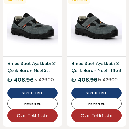
Bmes Süet Ayakkabı S1
Bmes Süet Ayakkabı S1
Çelik Burun No:43
Çelik Burun No:41 1453
1453
₺ 408.96
₺ 408.96
₺ 426.00
₺ 426.00
SEPETE EKLE
SEPETE EKLE
HEMEN AL
HEMEN AL
Özel Teklif İste
Özel Teklif İste