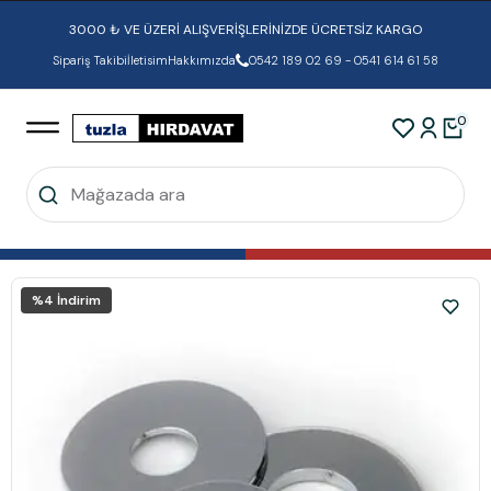
3000 ₺ VE ÜZERİ ALIŞVERİŞLERİNİZDE ÜCRETSİZ KARGO
Sipariş Takibi
İletisim
Hakkımızda
0542 189 02 69 - 0541 614 61 58
0
%
4
İndirim