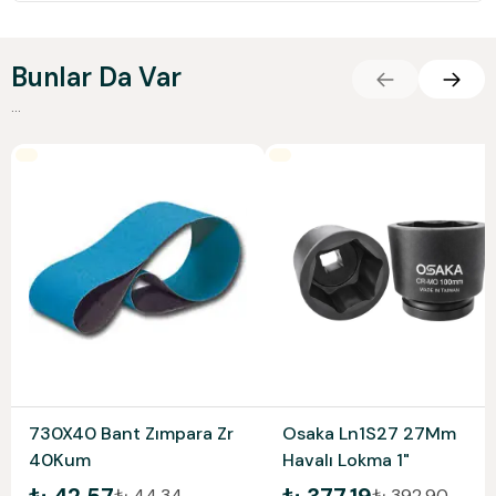
Bunlar Da Var
...
730X40 Bant Zımpara Zr
Osaka Ln1S27 27Mm
40Kum
Havalı Lokma 1"
₺ 44.34
₺ 392.90