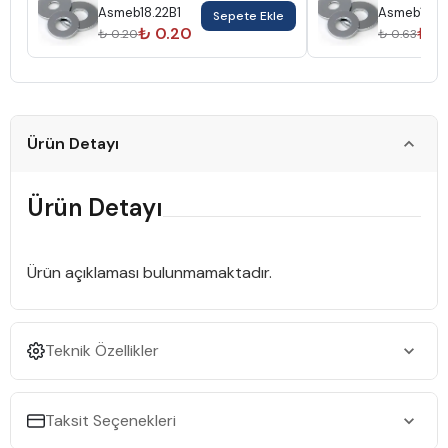
Asmeb18.22B1
Asmeb18.22
Sepete Ekle
Elektrogalv
₺ 0.20
₺ 0
₺ 0.20
₺ 0.63
Ürün Detayı
Ürün Detayı
Ürün açıklaması bulunmamaktadır.
Teknik Özellikler
Taksit Seçenekleri