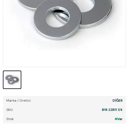
Marka / Üretici:
DİĞER
SKU:
B18.22B11 1/4
Stok:
Var