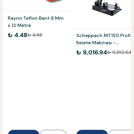
Rayno Teflon Bant 8 Mm
x 12 Metre
₺ 4.48
₺ 4.66
Scheppach MT150 Profil
Kesme Makinası -
5903703901
₺ 9,016.94
₺ 9,392.64