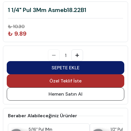
1 1/4" Pul 3Mm Asmeb18.22B1
₺ 10.30
₺ 9.89
SEPETE EKLE
Özel Teklif İste
Hemen Satın Al
Beraber Alabileceğiniz Ürünler
5/16" Pul 1Mm
1/2" Pul 1M